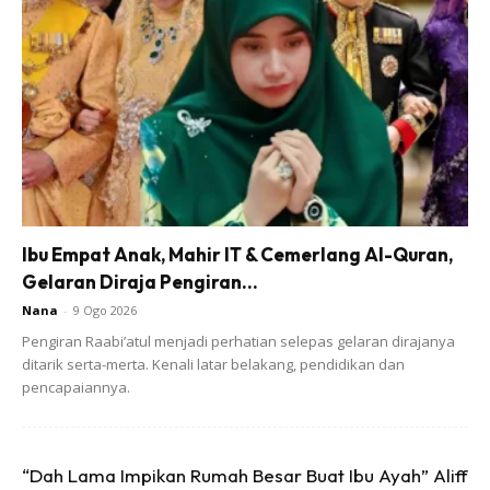
Anda mungkin berminat dengan
Ibu Empat Anak, Mahir IT & Cemerlang Al-Quran,
Gelaran Diraja Pengiran...
SHOPEE MY
SHOPEE MY
CENDAWAN RANGUP BY
[500g – 1kg] Frozen Halal
Nana
-
9 Ogo 2026
HERO CHEF
Dimsum / Dimsum Sejuk
Pengiran Raabi’atul menjadi perhatian selepas gelaran dirajanya
B...
ditarik serta-merta. Kenali latar belakang, pendidikan dan
RM14.6
RM24
RM14.6
RM49
pencapaiannya.
Buy Now
Buy Now
“Dah Lama Impikan Rumah Besar Buat Ibu Ayah” Aliff