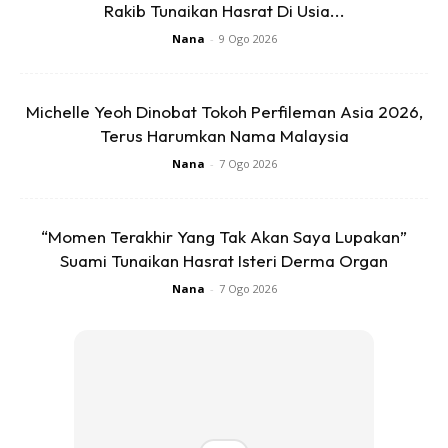
1
/
5
❮
❯
Rakib Tunaikan Hasrat Di Usia...
Nana
-
9 Ogo 2026
4.Taburkan pada pokok/ tanaman seminggu sekali.
Michelle Yeoh Dinobat Tokoh Perfileman Asia 2026,
Siap! Selamat Mencuba!
Terus Harumkan Nama Malaysia
Sumber:Norisniyati Abdul Hamid (Kebun Bandar: Jom
Nana
-
7 Ogo 2026
Tanam Sendiri)
“Momen Terakhir Yang Tak Akan Saya Lupakan”
Suami Tunaikan Hasrat Isteri Derma Organ
Nana
-
7 Ogo 2026
Dapatkan cerita, perkongsian dan info menarik. Free jer!