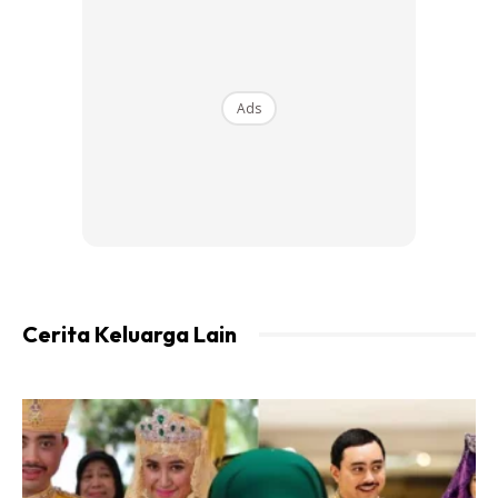
1.Basuh kulit telur tersebut.
2.Jemur kulit telur pada cahaya matahari.
Ads
Ads
Cerita Keluarga Lain
3.Tumbuk hancur kulit telur tersebut menggunakan lesung
batu.