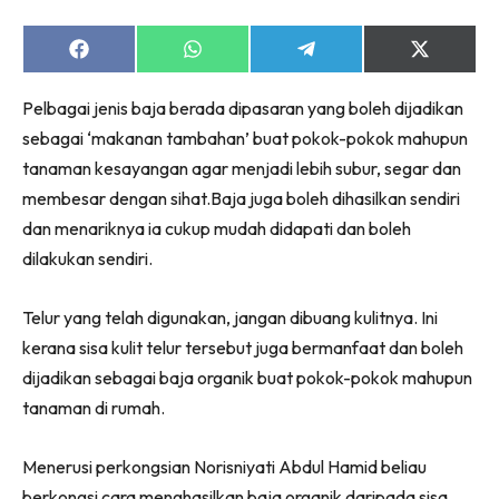
Share
Share
Share
Share
on
on
on
on
Facebook
WhatsApp
Telegram
X
Pelbagai jenis baja berada dipasaran yang boleh dijadikan
(Twitter)
sebagai ‘makanan tambahan’ buat pokok-pokok mahupun
tanaman kesayangan agar menjadi lebih subur, segar dan
membesar dengan sihat.Baja juga boleh dihasilkan sendiri
dan menariknya ia cukup mudah didapati dan boleh
dilakukan sendiri.
Telur yang telah digunakan, jangan dibuang kulitnya. Ini
kerana sisa kulit telur tersebut juga bermanfaat dan boleh
dijadikan sebagai baja organik buat pokok-pokok mahupun
tanaman di rumah.
Menerusi perkongsian Norisniyati Abdul Hamid beliau
berkongsi cara menghasilkan baja organik daripada sisa