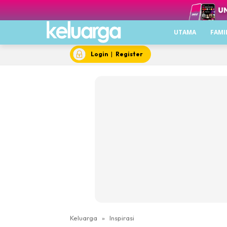
UTAMA
FAMI
Login
|
Register
Keluarga
»
Inspirasi