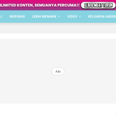
Dapatkan cerita, perkongsian dan info menarik. F
LI
INSPIRASI
LEBIH MENARIK
VIDEO
KELUARGA GADER
Dengan ini saya bersetuju dengan
Terma Penggunaan
dan
P
Langgan Sekarang
Langganan anda telah diterima. Terima kasih!
Ads
Mencari bahagia bersama KELUARGA?
Download dan baca sekarang di
KLIK DI SEENI