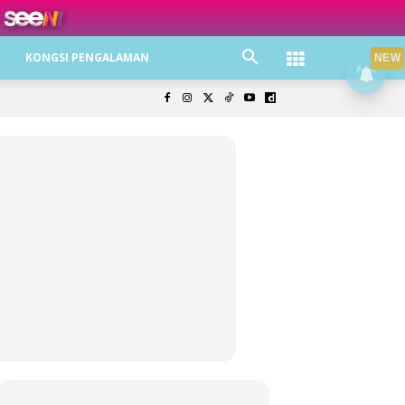
ree jer!
KONGSI PENGALAMAN
NEW
olisi Privasi