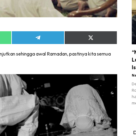
Share
Share
on
on
App
Telegram
X
“
utkan sehingga awal Ramadan, pastinya kita semua
(Twitter)
L
Is
N
De
R
ha
m
D