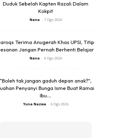
Duduk Sebelah Kapten Razali Dalam
Kokpit
Nana
-
7 Ogo 2026
aroqs Terima Anugerah Khas UPSI, Titip
esanan Jangan Pernah Berhenti Belajar
Nana
-
6 Ogo 2026
“Boleh tak jangan gaduh depan anak?”,
uahan Penyanyi Bunga Isme Buat Ramai
Ibu...
Yuna Nazwa
-
6 Ogo 2026