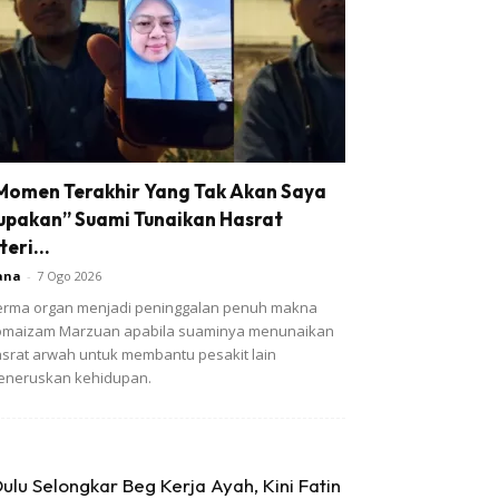
Momen Terakhir Yang Tak Akan Saya
upakan” Suami Tunaikan Hasrat
teri...
ana
-
7 Ogo 2026
rma organ menjadi peninggalan penuh makna
omaizam Marzuan apabila suaminya menunaikan
srat arwah untuk membantu pesakit lain
eneruskan kehidupan.
ulu Selongkar Beg Kerja Ayah, Kini Fatin