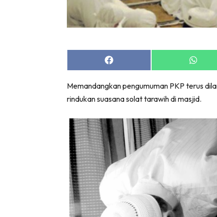
Share
Share
on
on
Facebook
Whats
Memandangkan pengumuman PKP terus dilanj
rindukan suasana solat tarawih di masjid.