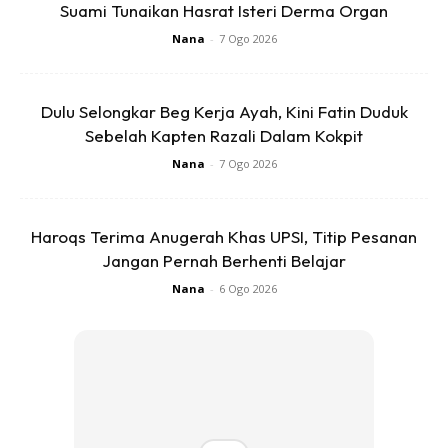
Suami Tunaikan Hasrat Isteri Derma Organ
Nana
-
7 Ogo 2026
Dulu Selongkar Beg Kerja Ayah, Kini Fatin Duduk
Sebelah Kapten Razali Dalam Kokpit
Nana
-
7 Ogo 2026
View this post on Instagram
Haroqs Terima Anugerah Khas UPSI, Titip Pesanan
Jangan Pernah Berhenti Belajar
Nana
-
6 Ogo 2026
A Post Shared By Shah Rukh Khan (@iamsrk)