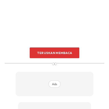
TERUSKAN MEMBACA
∞
Ads
Di fahamkan, SRK berbuat demikian dengan menayangkan
ototnya sempena mempromosikan filem Pathaan yang
akan ditayangkan pada January tahun 2023.