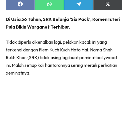
Share
Share
Share
Share
on
on
on
on
Facebook
WhatsApp
Telegram
X
Di Usia 56 Tahun, SRK Belanja ‘Six Pack’, Komen Isteri
(Twitter)
Pula Bikin Warganet Terhibur.
Tidak diperlu dikenalkan lagi, pelakon kacak ini yang
terkenal dengan filem Kuch Kuch Hota Hai. Nama Shah
Rukh Khan (SRK) tidak asing lagi buat peminat bollywood
ini. Malah setiap kali hantarannya sering meraih perhatian
peminatnya.