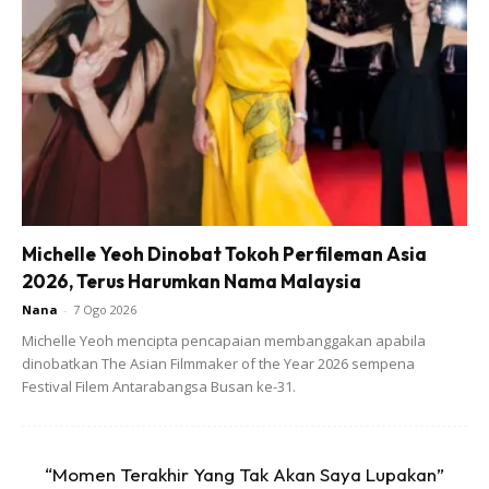
Michelle Yeoh Dinobat Tokoh Perfileman Asia
2026, Terus Harumkan Nama Malaysia
Nana
-
7 Ogo 2026
Michelle Yeoh mencipta pencapaian membanggakan apabila
dinobatkan The Asian Filmmaker of the Year 2026 sempena
Festival Filem Antarabangsa Busan ke-31.
“Momen Terakhir Yang Tak Akan Saya Lupakan”