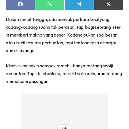
Share
Share
Share
Share
on
on
on
on
Facebook
WhatsApp
Telegram
X
Dalam rumahtangga, ada banyak perkara kecil yang
(Twitter)
kadang-kadang suami tak perasan, tapi bagi seorang isteri,
ia memberi makna yang besar. Kadang bukan soal besar
atau kecil sesuatu perbuatan, tapi tentang rasa dihargai
dan disayangi.
Kisah ini mungkin nampak remeh—hanya tentang sebiji
rambutan. Tapi di sebalik itu, terselit satu pelajaran tentang
memahami pasangan.
Ads