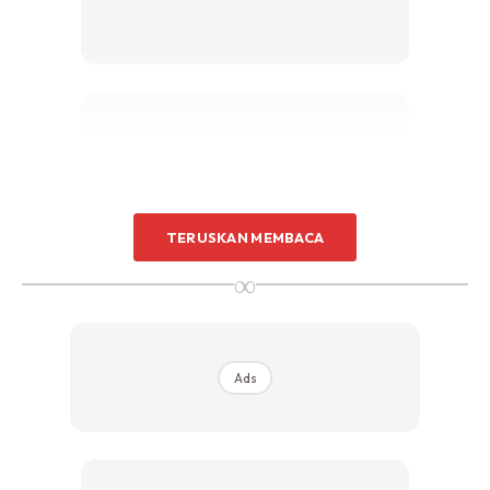
Ads
TERUSKAN MEMBACA
∞
Ads
Sebagaimana perkongsian Hizandie Shuaib ini begitu
inspirasi