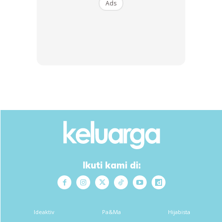
Ads
yang dah makin faham tentang isteri ataupun lebih tepat
lagi seorang perempuan.
Ikuti kami di:
Ideaktiv
Pa&Ma
Hijabista