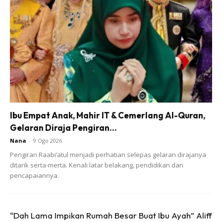
syaitan ini.
Di samping itu juga, maksud menahan anak adalah
melarang mereka daripada keluar pada waktu. Ini kerana,
dibimbangi anak tersebut terkena kejahatan syaitan itu
disebabkan banyaknya mereka (syaitan).
Hal ini juga disebut oleh Imam Khatib
al-Syarbini (977 H) bahawa sunat
Ibu Empat Anak, Mahir IT & Cemerlang Al-Quran,
menutup pintu ketika masuknya senja.
Gelaran Diraja Pengiran...
Antara hikmah mengapa dilarang
Nana
-
9 Ogo 2026
melepaskan budak-budak pada waktu
Pengiran Raabi’atul menjadi perhatian selepas gelaran dirajanya
ditarik serta-merta. Kenali latar belakang, pendidikan dan
senja adalah disebabkan syaitan
pencapaiannya.
berkeliaran pada waktu itu dan
pergerakan syaitan lebih aktif
berbanding siang hari kerana
“Dah Lama Impikan Rumah Besar Buat Ibu Ayah” Aliff