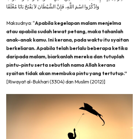
وَاذْكُرُوا اسْمَ اللَّهِ، فَإِنَّ الشَّيْطَانَ لاَ يَفْتَحُ بَابًا مُغْلَقًا
Maksudnya: “
Apabila kegelapan malam menjelma
atau apabila sudah lewat petang, maka tahanlah
anak-anak kamu. Ini kerana, pada waktu itu syaitan
berkeliaran. Apabila telah berlalu beberapa ketika
daripada malam, biarkanlah mereka dan tutuplah
pintu-pintu serta sebutlah nama Allah kerana
syaitan tidak akan membuka pintu yang tertutup.”
[Riwayat al-Bukhari (3304) dan Muslim (2012)]