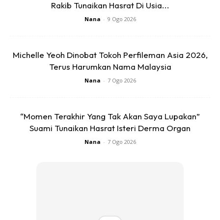
kegelapan itu akan menambahkankan
Rakib Tunaikan Hasrat Di Usia...
kekuatan syaitan berbanding waktu
Nana
-
9 Ogo 2026
yang lain sebagaimana yang
dinyatakan oleh al-Hafiz Ibn Hajar al-
Michelle Yeoh Dinobat Tokoh Perfileman Asia 2026,
Asqalani (852 H).
Terus Harumkan Nama Malaysia
Nana
-
7 Ogo 2026
“Momen Terakhir Yang Tak Akan Saya Lupakan”
Suami Tunaikan Hasrat Isteri Derma Organ
Nana
-
7 Ogo 2026
Kredit foto:
Pexels