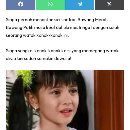
Share
Share
Share
Share
on
on
on
on
Facebook
WhatsApp
Telegram
X
Siapa pernah menonton siri sinetron Bawang Merah
(Twitter)
Bawang Putih masa kecil dahulu mesti ingat dengan salah
seorang watak kanak-kanak ini.
Siapa sangka, kanak-kanak kecil yang memegang watak
olivia kini sudah semakin dewasa!