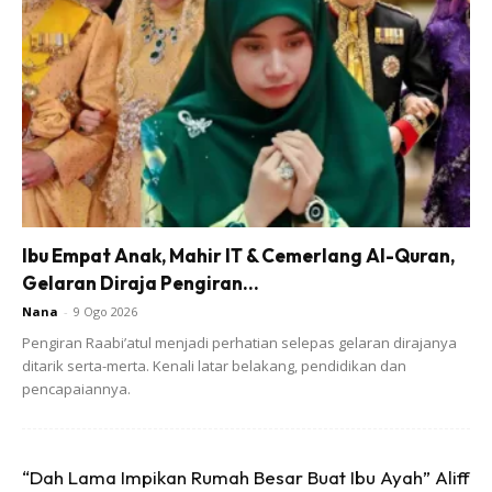
Memang tak dinafikan Olivia bila dah besar sangat cantik.
Mukanya yang semasa kecilnya cantik masih tidak berubah
walaupun sudah besar. Malah, ia nampak semakin cantik
dan matang.
Kami berharap Olivia ni membesar menjadi anak yang baik.
Semoga dia dapat teruskan dengan bidang yang dia ceburi
selama ini.
Ibu Empat Anak, Mahir IT & Cemerlang Al-Quran,
Gelaran Diraja Pengiran...
Nana
-
9 Ogo 2026
Pengiran Raabi’atul menjadi perhatian selepas gelaran dirajanya
ditarik serta-merta. Kenali latar belakang, pendidikan dan
pencapaiannya.
Ads
“Dah Lama Impikan Rumah Besar Buat Ibu Ayah” Aliff