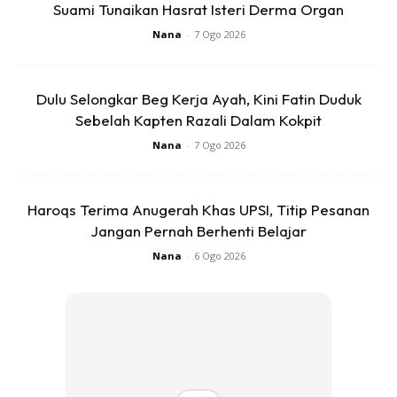
3-4 asam keping (kalau suka masam letak lebih)
Suami Tunaikan Hasrat Isteri Derma Organ
Nana
-
7 Ogo 2026
Bahan Sampingan:
Taugeh (celurkan)optional
Dulu Selongkar Beg Kerja Ayah, Kini Fatin Duduk
Sebelah Kapten Razali Dalam Kokpit
Timun (hiris nipis)
Nana
-
7 Ogo 2026
Telur padi belah 2/belah 4
Sotong kembang (celur dan hiris nipis)
Haroqs Terima Anugerah Khas UPSI, Titip Pesanan
Limau kasturi belah 2
Jangan Pernah Berhenti Belajar
Nana
-
6 Ogo 2026
Kacang tanah (goreng/sangai dan ditumbuk manja je)
atau boleh je beli yang dah siap.
Cara-Cara:
– Kisar halus bahan-bahan yang bertanda. Kemudian tumis