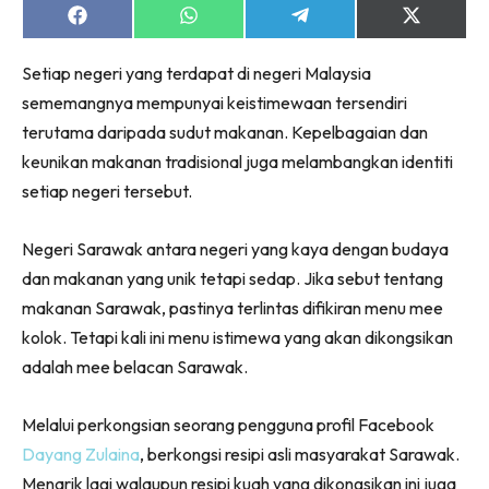
Share
Share
Share
Share
on
on
on
on
Facebook
WhatsApp
Telegram
X
Setiap negeri yang terdapat di negeri Malaysia
(Twitter)
sememangnya mempunyai keistimewaan tersendiri
terutama daripada sudut makanan. Kepelbagaian dan
keunikan makanan tradisional juga melambangkan identiti
setiap negeri tersebut.
Negeri Sarawak antara negeri yang kaya dengan budaya
dan makanan yang unik tetapi sedap. Jika sebut tentang
makanan Sarawak, pastinya terlintas difikiran menu mee
kolok. Tetapi kali ini menu istimewa yang akan dikongsikan
adalah mee belacan Sarawak.
Melalui perkongsian seorang pengguna profil Facebook
Dayang Zulaina
, berkongsi resipi asli masyarakat Sarawak.
Menarik lagi walaupun resipi kuah yang dikongsikan ini juga