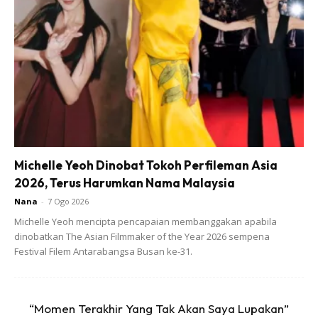
Cili kering 10 tangkai (kalau tak nak pedas boleh
kurangkan)
Belacan 1 sudu besar (nak sedap pakai
belacan Bintulu
)
Sedikit udang kering (boleh gandakan bahan kalau nak
buat banyak)
1 liter air/lebih
Gula apong/gula melaka
Michelle Yeoh Dinobat Tokoh Perfileman Asia
2026, Terus Harumkan Nama Malaysia
2 sudu otak udang
Nana
-
7 Ogo 2026
1 sudu teh tepung jagung
Michelle Yeoh mencipta pencapaian membanggakan apabila
dinobatkan The Asian Filmmaker of the Year 2026 sempena
Sos tiram 2 sudu
Festival Filem Antarabangsa Busan ke-31.
Kicap manis dan kicap masin
Kiub pati ayam
“Momen Terakhir Yang Tak Akan Saya Lupakan”