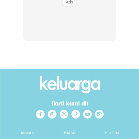
sehingga wangi dan pecah minyak.
Ads
Ads
Ikuti kami di:
– Masukan asam keping, kicap,sos tiram,otak udang,gula
apong/gula melaka, kiub pati ayam dan air.
– So kat sini kenalah rasa masin, manis, pedas dia. Ngam
Ideaktiv
Pa&Ma
Hijabista
dengan tekak cun dah tu.