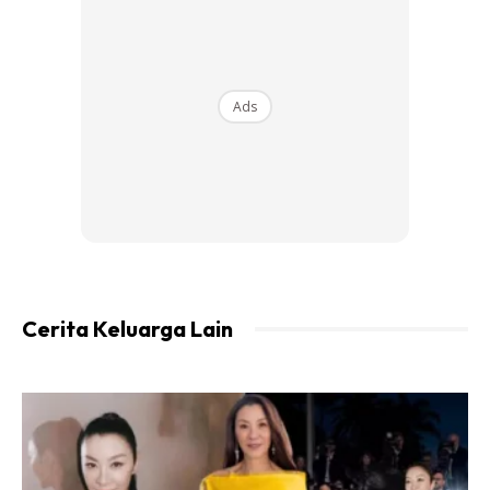
Ads
Ads
1 bungkus bihun (direndam dan dicelur)
Bahan Kuah:
Cerita Keluarga Lain
Bawang merah 5/6 ulas (kalau nak letak lebih pun boleh.
Lagi banyak lagi sedap)
Bawang putih 4 ulas
Bawang besar 1 ulas