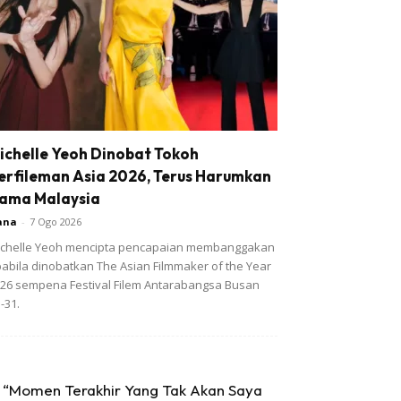
ichelle Yeoh Dinobat Tokoh
erfileman Asia 2026, Terus Harumkan
ama Malaysia
ana
-
7 Ogo 2026
chelle Yeoh mencipta pencapaian membanggakan
abila dinobatkan The Asian Filmmaker of the Year
26 sempena Festival Filem Antarabangsa Busan
-31.
“Momen Terakhir Yang Tak Akan Saya