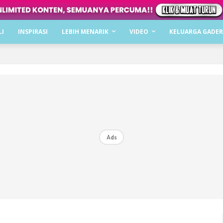
Dapatkan cerita, perkongsian dan info menarik. F
LI
INSPIRASI
LEBIH MENARIK
VIDEO
KELUARGA GADER
Dengan ini saya bersetuju dengan
Terma Penggunaan
dan
P
Langgan Sekarang
Langganan anda telah diterima. Terima kasih!
Ads
Mencari bahagia bersama KELUARGA?
Download dan baca sekarang di
KLIK DI SEENI