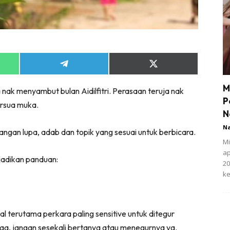
Share
Share
on
on
App
Telegram
X
M
ta nak menyambut bulan Aidilfitri. Perasaan teruja nak
(Twitter)
P
ersua muka.
N
N
angan lupa, adab dan topik yang sesuai untuk berbicara.
Mi
ap
ijadikan panduan:
20
ke
al terutama perkara paling sensitive untuk ditegur
aa, jangan sesekali bertanya atau menegurnya ya.