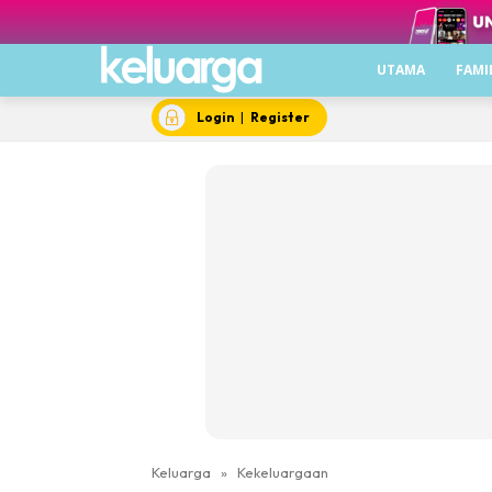
UTAMA
FAMI
Login
|
Register
Keluarga
»
Kekeluargaan