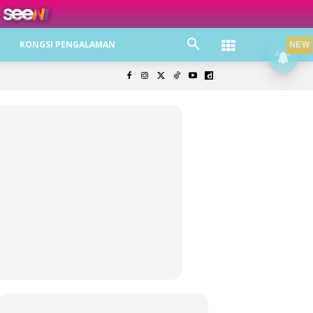
ree jer!
KONGSI PENGALAMAN
NEW
olisi Privasi