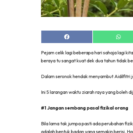
Share
Share
on
on
Facebook
Whats
Pejam celik lagi beberapa hari sahaja lagi ki
beraya tu sangat kuat dek dua tahun tidak b
Dalam seronok hendak menyambut Aidilfitri j
Ini 5 larangan waktu ziarah raya yang boleh d
#1 Jangan sembang pasal fizikal orang
Bila lama tak jumpa pasti ada perubahan fizik
adalah bentuk badan yang semakin berisi. Ha