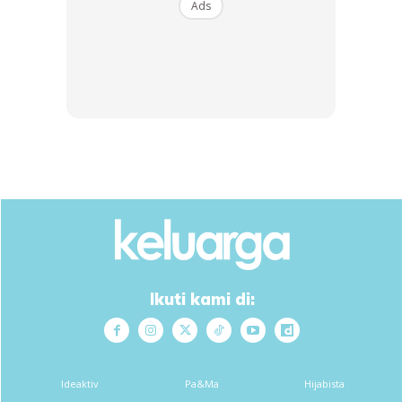
Ads
Ads
3. Dah nampak garing, angkat dan toskan minyak sebelum
dicicah dengan sambal sardin atau apa-apa kuah.
Anda mungkin berminat dengan
Ikuti kami di:
Ideaktiv
Pa&Ma
Hijabista