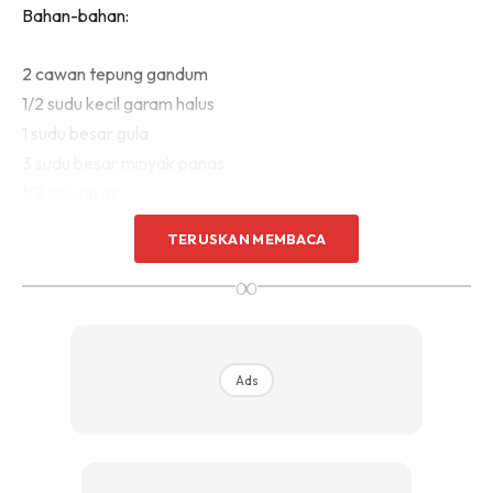
Bahan-bahan:
2 cawan tepung gandum
1/2 sudu kecil garam halus
1 sudu besar gula
3 sudu besar minyak panas
1/2 cawan air
TERUSKAN MEMBACA
∞
Ads