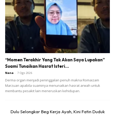
Ads
Cara membuatnya:
“Momen Terakhir Yang Tak Akan Saya Lupakan”
Gaul sebati semua sampai jadi doh.
Suami Tunaikan Hasrat Isteri...
Nana
-
7 Ogo 2026
2. Gelek nipis lepas tu goreng dalam minyak yang banyak.
Derma organ menjadi peninggalan penuh makna Romaizam
Guna senduk simbah-simbah atas puri untuk bagi dia boyot.
Marzuan apabila suaminya menunaikan hasrat arwah untuk
membantu pesakit lain meneruskan kehidupan.
Dulu Selongkar Beg Kerja Ayah, Kini Fatin Duduk