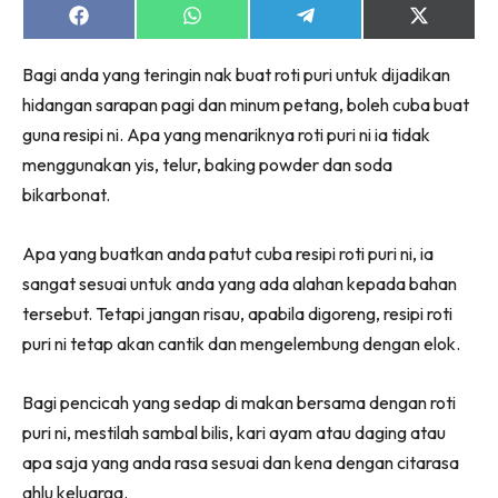
Share
Share
Share
Share
on
on
on
on
Facebook
WhatsApp
Telegram
X
Bagi anda yang teringin nak buat roti puri untuk dijadikan
(Twitter)
hidangan sarapan pagi dan minum petang, boleh cuba buat
guna resipi ni. Apa yang menariknya roti puri ni ia tidak
menggunakan yis, telur, baking powder dan soda
bikarbonat.
Apa yang buatkan anda patut cuba resipi roti puri ni, ia
sangat sesuai untuk anda yang ada alahan kepada bahan
tersebut. Tetapi jangan risau, apabila digoreng, resipi roti
puri ni tetap akan cantik dan mengelembung dengan elok.
Bagi pencicah yang sedap di makan bersama dengan roti
puri ni, mestilah sambal bilis, kari ayam atau daging atau
apa saja yang anda rasa sesuai dan kena dengan citarasa
ahlu keluarga.