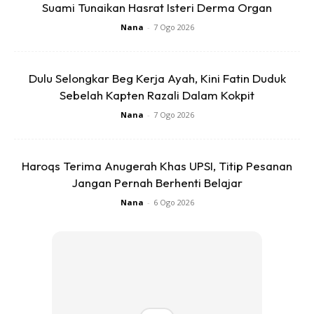
Suami Tunaikan Hasrat Isteri Derma Organ
Nana
-
7 Ogo 2026
Dulu Selongkar Beg Kerja Ayah, Kini Fatin Duduk
Sebelah Kapten Razali Dalam Kokpit
Nana
-
7 Ogo 2026
Haroqs Terima Anugerah Khas UPSI, Titip Pesanan
Jangan Pernah Berhenti Belajar
Nana
-
6 Ogo 2026
Sesuai untuk kanak-kanak berumur 4 tahun ke atas, set
belajar ini mudah disesuaikan untuk memenuhi keperluan
mereka yang sentiasa berkembang.