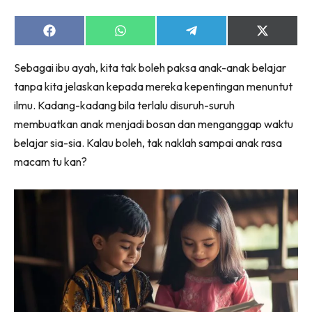
Share
Share
Share
Share
on
on
on
on
Facebook
WhatsApp
Telegram
X
Sebagai ibu ayah, kita tak boleh paksa anak-anak belajar
(Twitter)
tanpa kita jelaskan kepada mereka kepentingan menuntut
ilmu. Kadang-kadang bila terlalu disuruh-suruh
membuatkan anak menjadi bosan dan menganggap waktu
belajar sia-sia. Kalau boleh, tak naklah sampai anak rasa
macam tu kan?