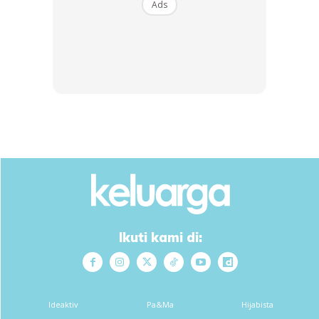
Ads
Ads
Ciri-ciri Meja:
Ikuti kami di:
Ketinggian meja boleh laras: Julat tinggi dari 54cm
hingga 77cm, sesuai untuk kanak-kanak berumur 4
tahun hingga dewasa.
Ideaktiv
Pa&Ma
Hijabista