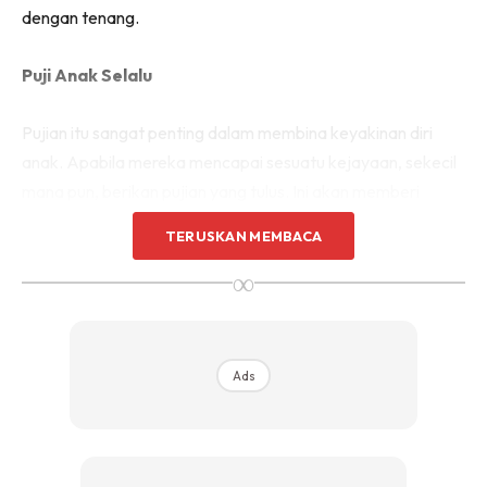
dengan tenang.
Puji Anak Selalu
Pujian itu sangat penting dalam membina keyakinan diri
anak. Apabila mereka mencapai sesuatu kejayaan, sekecil
mana pun, berikan pujian yang tulus. Ini akan memberi
motivasi untuk mereka terus berusaha. Elakkan memberi
TERUSKAN MEMBACA
tekanan atau perbandingan dengan rakan sebaya,
∞
sebaliknya beri mereka sokongan berterusan agar mereka
rasa dihargai.
Ads