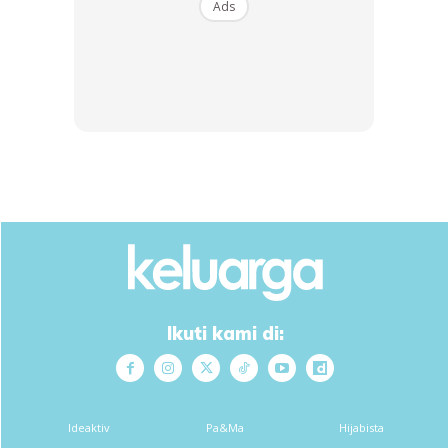
Ads
Ikuti kami di:
Ideaktiv
Pa&Ma
Hijabista