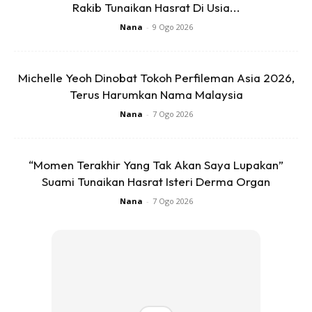
Rakib Tunaikan Hasrat Di Usia...
Nana
-
9 Ogo 2026
Michelle Yeoh Dinobat Tokoh Perfileman Asia 2026,
Ads
Terus Harumkan Nama Malaysia
Nana
-
7 Ogo 2026
“Momen Terakhir Yang Tak Akan Saya Lupakan”
Suami Tunaikan Hasrat Isteri Derma Organ
Nana
-
7 Ogo 2026