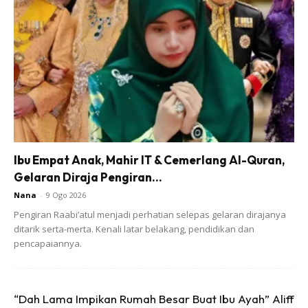
Kalau yang sakit lutut, nak keluarkan angin dalam badan,
lembutkan urat, hilangkan peluh berlebihan dan kuman
dalam darah. Boleh amalkan pagi selepas sarapan dan
petang
Boleh letakkan dalam peti ais dan minum sepanjang hari.
Insha-Allah berkesan.
Ibu Empat Anak, Mahir IT & Cemerlang Al-Quran,
Sumber :
Ana Mahabu
Gelaran Diraja Pengiran...
Nana
-
9 Ogo 2026
Saksikan sepanjang minggu ini bermula 7 hingga 11 Februari
Pengiran Raabi’atul menjadi perhatian selepas gelaran dirajanya
di fb keluargamagazine setiap jam 2.30 petang.
ditarik serta-merta. Kenali latar belakang, pendidikan dan
pencapaiannya.
Bersama kita tambah ilmu berkenaan kesihatan keluarga
#rawatdiri bersama doktor pilihan.
“Dah Lama Impikan Rumah Besar Buat Ibu Ayah” Aliff