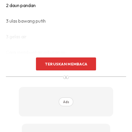
2 daun pandan
3 ulas bawang putih
3 gelas air
Cara membuat air rebusan ini:-
TERUSKAN MEMBACA
Potong atau titikkan serai, pandan dan bawang putih.
∞
2. Masukkan serai dalam periuk yang dah diisi air. Didihkan
serai sampai wangi.
Ads
3. Kemudian masukkan daun pandan dan bawang putih.
Didihkan sehingga menyusut separuh dan tutup periuk.