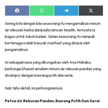
Share
Share
Share
Share
on
on
on
on
Facebook
WhatsApp
Telegram
X
Sering kita dengar bila seseorang itu mengamalkan minum
(Twitter)
air rebusan harba daripada ramuan terpilih, ternyata ia
bagus untuk tubuh badan. Selain seseorang itu nampak
bertenaga malah banyak manfaat yang dirasai oleh
pengamalnya.
Ini sebagaimana yang dikongsikan oleh Ana Mahabu,
berkongsi khasiat amalam minum air rebusan pandan yang
dicampur dengan bawang putih dan serai.
Nak tahu detail, ini perkongsiannya.
Petua Air Rebusan Pandan, Bawang Putih Dan Serai