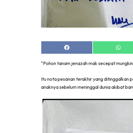
Share
Share
on
on
Facebook
Whats
“Pohon tanam jenazah mak secepat mungkin. 
Itu nota pesanan terakhir yang ditinggalkan 
anaknya sebelum meninggal dunia akibat bar