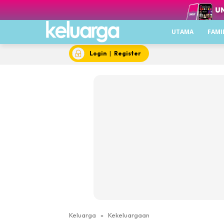
UTAMA
FAMI
Login
|
Register
Keluarga
»
Kekeluargaan