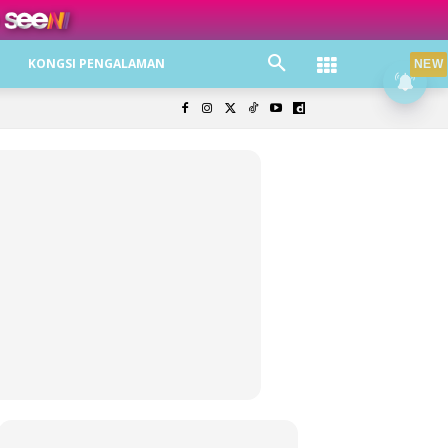
ree jer!
KONGSI PENGALAMAN
NEW
olisi Privasi