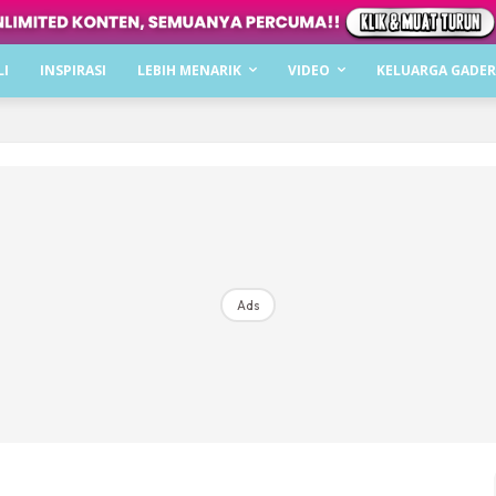
Dapatkan cerita, perkongsian dan info menarik. F
LI
INSPIRASI
LEBIH MENARIK
VIDEO
KELUARGA GADER
Dengan ini saya bersetuju dengan
Terma Penggunaan
dan
P
Langgan Sekarang
Langganan anda telah diterima. Terima kasih!
Ads
Mencari bahagia bersama KELUARGA?
Download dan baca sekarang di
KLIK DI SEENI