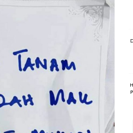
D
H
P