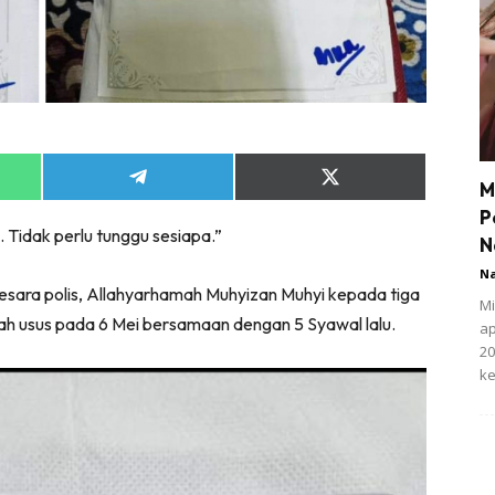
Share
Share
M
on
on
P
App
Telegram
X
Tidak perlu tunggu sesiapa.”
(Twitter)
N
N
pesara polis, Allahyarhamah Muhyizan Muhyi kepada tiga
Mi
ah usus pada 6 Mei bersamaan dengan 5 Syawal lalu.
ap
20
ke