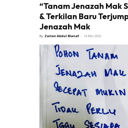
“Tanam Jenazah Mak S
& Terkilan Baru Terjum
Jenazah Mak
By
Zaiton Abdul Manaf
-
16 Mei 2022