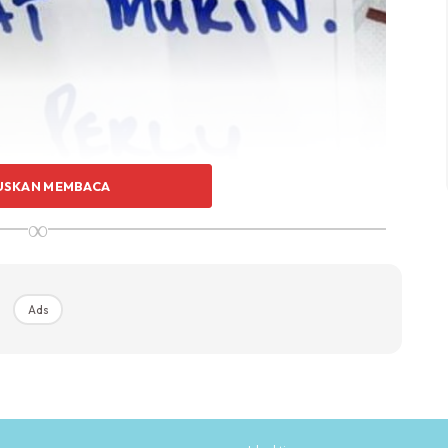
USKAN MEMBACA
∞
Ads