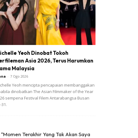
ichelle Yeoh Dinobat Tokoh
erfileman Asia 2026, Terus Harumkan
ama Malaysia
ana
-
7 Ogo 2026
chelle Yeoh mencipta pencapaian membanggakan
abila dinobatkan The Asian Filmmaker of the Year
26 sempena Festival Filem Antarabangsa Busan
-31.
“Momen Terakhir Yang Tak Akan Saya