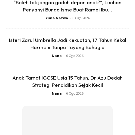
“Boleh tak jangan gaduh depan anak?”, Luahan
Penyanyi Bunga Isme Buat Ramai Ibu...
2) Setelah kering, saya semai didalam cocopeat. 10 hari
Yuna Nazwa
-
6 Ogo 2026
selepas itu saya pindahkan ke dalam polybeg berisi
cocopeat.
Isteri Zarul Umbrella Jadi Kekuatan, 17 Tahun Kekal
Harmoni Tanpa Tayang Bahagia
Nana
-
6 Ogo 2026
Anak Tamat IGCSE Usia 15 Tahun, Dr Azu Dedah
Strategi Pendidikan Sejak Kecil
Nana
-
6 Ogo 2026