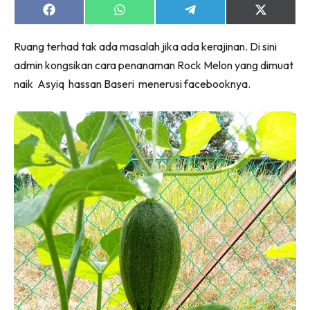
Share
Share
Share
Share
on
on
on
on
Facebook
WhatsApp
Telegram
X
Ruang terhad tak ada masalah jika ada kerajinan. Di sini
(Twitter)
admin kongsikan cara penanaman Rock Melon yang dimuat
naik Asyiq hassan Baseri menerusi facebooknya.