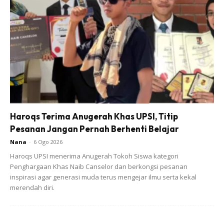
Saya merupakan peminat rock melon. Jadi saya cuba
menanam rock melon di tepi rumah. Permulaanya saya
beli buah rock melon jenis Hami, China untuk dimakan.
Buah jenis Hami, berbentuk lonjong. Berikut apa yang
saya lakukan.
1)Biji rock melon saya keringkan dan dijadikan biji benih.
Haroqs Terima Anugerah Khas UPSI, Titip
Pesanan Jangan Pernah Berhenti Belajar
Nana
-
6 Ogo 2026
Haroqs UPSI menerima Anugerah Tokoh Siswa kategori
Penghargaan Khas Naib Canselor dan berkongsi pesanan
Ads
inspirasi agar generasi muda terus mengejar ilmu serta kekal
merendah diri.