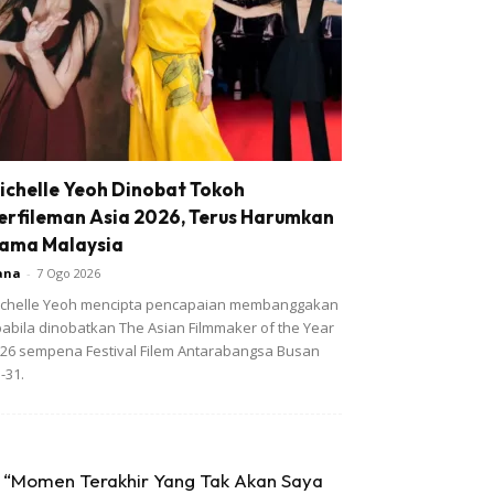
ichelle Yeoh Dinobat Tokoh
erfileman Asia 2026, Terus Harumkan
ama Malaysia
ana
-
7 Ogo 2026
chelle Yeoh mencipta pencapaian membanggakan
abila dinobatkan The Asian Filmmaker of the Year
26 sempena Festival Filem Antarabangsa Busan
-31.
“Momen Terakhir Yang Tak Akan Saya