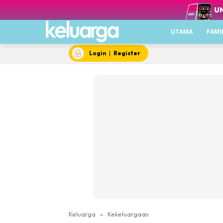
UTAMA
FAMI
Login
|
Register
Keluarga
»
Kekeluargaan