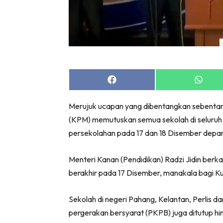
Share
Share
on
on
Facebook
Whats
Merujuk ucapan yang dibentangkan sebentar 
(KPM) memutuskan semua sekolah di seluruh ne
persekolahan pada 17 dan 18 Disember depa
Menteri Kanan (Pendidikan) Radzi Jidin berka
berakhir pada 17 Disember, manakala bagi K
Sekolah di negeri Pahang, Kelantan, Perlis 
pergerakan bersyarat (PKPB) juga ditutup hi