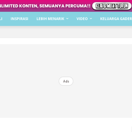
Dapatkan cerita, perkongsian dan info menarik. F
LI
INSPIRASI
LEBIH MENARIK
VIDEO
KELUARGA GADER
Dengan ini saya bersetuju dengan
Terma Penggunaan
dan
P
Langgan Sekarang
Langganan anda telah diterima. Terima kasih!
Ads
Mencari bahagia bersama KELUARGA?
Download dan baca sekarang di
KLIK DI SEENI