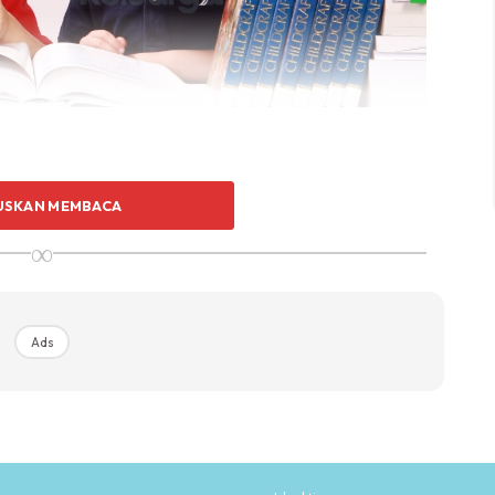
USKAN MEMBACA
∞
Ads
Ads
ajaran dan pembelajaran akan tetap diteruskan secara
uru dan murid. Pentadbir sekolah perlu memastikan