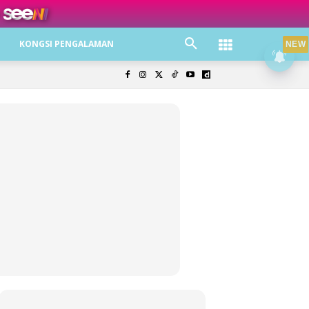
ree jer!
KONGSI PENGALAMAN
NEW
olisi Privasi