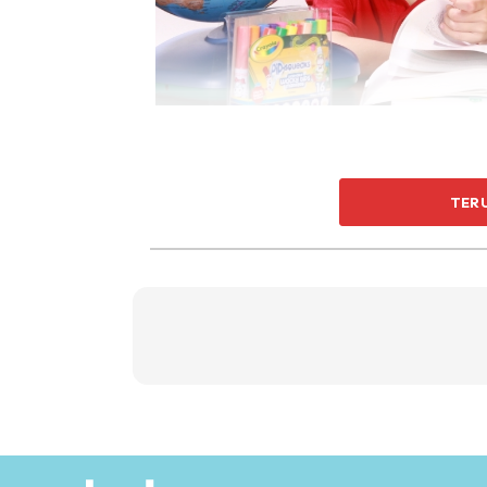
TER
Sepanjang tempoh penutupan tersebut, peng
Home-based Learning mengikut kesesuaian g