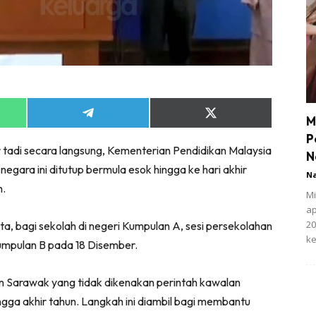
Share
Share
M
on
on
P
App
Telegram
X
tadi secara langsung, Kementerian Pendidikan Malaysia
(Twitter)
N
gara ini ditutup bermula esok hingga ke hari akhir
N
n.
Mi
ap
20
ta, bagi sekolah di negeri Kumpulan A, sesi persekolahan
ke
umpulan B pada 18 Disember.
dan Sarawak yang tidak dikenakan perintah kawalan
ngga akhir tahun. Langkah ini diambil bagi membantu