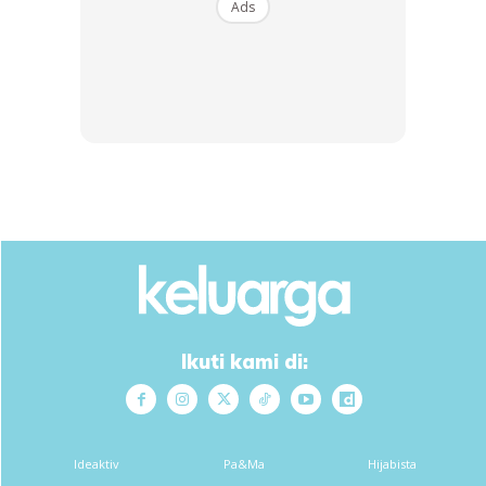
Ads
Ads
Kek Coklat Kukus sukatan cawan
Ikuti kami di:
Ideaktiv
Pa&Ma
Hijabista