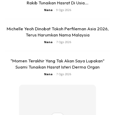
Rakib Tunaikan Hasrat Di Usia...
kain.
– pastikan air kukusan sudah mendidih baru kukus kek.
Nana
-
9 Ogo 2026
– kukus kek selama 2 jam.
Sejam yg pertama kukus guna api sederhana dan sejam
Michelle Yeoh Dinobat Tokoh Perfileman Asia 2026,
lagi guna api kecil.
Terus Harumkan Nama Malaysia
– bila kek dah masak,tutup api,buka penutup dan biarkn kek
Nana
-
7 Ogo 2026
atas kukusan hingga kek suam baru diangkat. (Supaya buah
dlm kek x turun ke bawah)
-tunggu sejuk baru potong.
“Momen Terakhir Yang Tak Akan Saya Lupakan”
Suami Tunaikan Hasrat Isteri Derma Organ
Credit : Maz Abdul
Nana
-
7 Ogo 2026