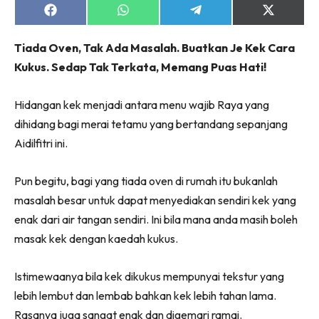
Share
Share
Share
Share
on
on
on
on
Facebook
WhatsApp
Telegram
X
Tiada Oven, Tak Ada Masalah. Buatkan Je Kek Cara
(Twitter)
Kukus. Sedap Tak Terkata, Memang Puas Hati!
Hidangan kek menjadi antara menu wajib Raya yang
dihidang bagi merai tetamu yang bertandang sepanjang
Aidilfitri ini.
Pun begitu, bagi yang tiada oven di rumah itu bukanlah
masalah besar untuk dapat menyediakan sendiri kek yang
enak dari air tangan sendiri. Ini bila mana anda masih boleh
masak kek dengan kaedah kukus.
Istimewaanya bila kek dikukus mempunyai tekstur yang
lebih lembut dan lembab bahkan kek lebih tahan lama.
Rasanya juga sangat enak dan digemari ramai.