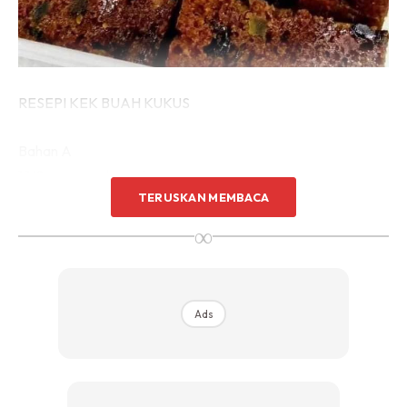
RESEPI KEK BUAH KUKUS
Bahan A
1 1/2 cawan gula pasir
TERUSKAN MEMBACA
1/2 cawan air panas
250g (1buku) butter
∞
3 cawan mix fruit
Ads
Ads