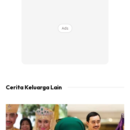
Ads
– panaskn gula dlm kuali hingga berwarna perang gelap
(guna api kecil)
– masukkn air panas perlahan2 dan masak semula hingga
gula larut.
– masukkn butter dan kacau hingga butter cair.
– masuk pula mix fruit,masak hingga mendidih angkat dan
Cerita Keluarga Lain
biarkan sejuk.
Bahan B
300g tepung gandum (anggaran 2 1/2 cawan)
2 sudu teh baking powder