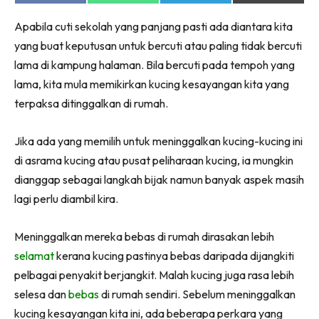
on
on
on
on
Facebook
WhatsApp
Telegram
X
Apabila cuti sekolah yang panjang pasti ada diantara kita
(Twitter)
yang buat keputusan untuk bercuti atau paling tidak bercuti
lama di kampung halaman. Bila bercuti pada tempoh yang
lama, kita mula memikirkan kucing kesayangan kita yang
terpaksa ditinggalkan di rumah.
Jika ada yang memilih untuk meninggalkan kucing-kucing ini
di asrama kucing atau pusat peliharaan kucing, ia mungkin
dianggap sebagai langkah bijak namun banyak aspek masih
lagi perlu diambil kira.
Meninggalkan mereka bebas di rumah dirasakan lebih
selamat
kerana kucing pastinya bebas daripada dijangkiti
pelbagai penyakit berjangkit. Malah kucing juga rasa lebih
selesa dan
bebas
di rumah sendiri. Sebelum meninggalkan
kucing kesayangan kita ini, ada beberapa perkara yang