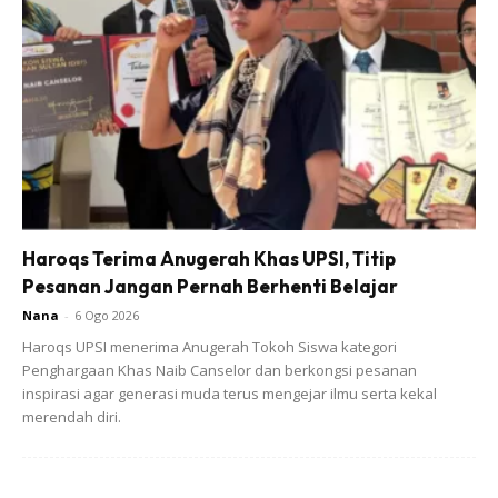
jenis yang sama, khusus untuk air.
Pasir Lebih
Selain makanan, pasir juga amat penting. Ada kucing yang
kurang selesa melepaskan hajatnya apabila ada najis di
dalamnya. Mereka sama seperti kita yang banyak ragam
dan peelnya. Jadi sediakanlah bekas pasir lebih khusus
untuk tujuan ini. Menyediakan dua hingga tiga bekas pasir
Haroqs Terima Anugerah Khas UPSI, Titip
yang besar adalah wajar.
Pesanan Jangan Pernah Berhenti Belajar
Nana
-
6 Ogo 2026
Haroqs UPSI menerima Anugerah Tokoh Siswa kategori
Penghargaan Khas Naib Canselor dan berkongsi pesanan
inspirasi agar generasi muda terus mengejar ilmu serta kekal
merendah diri.