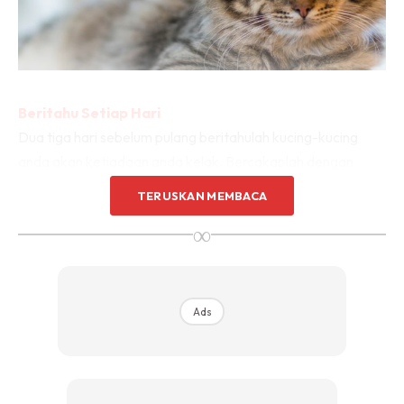
Beritahu Setiap Hari
Dua tiga hari sebelum pulang beritahulah kucing-kucing
anda akan ketiadaan anda kelak. Bercakaplah dengan
mereka seperti biasa dan pujuklah mereka untuk tinggal
TERUSKAN MEMBACA
bersendirian. Mungkin ia dianggap kelakar namun kucing
∞
memahami setiap apa yang anda tuturkan. Percaya atau
tidak, tanpa anda memberitahu mereka sekalipun, kucing
kelihatan murung dan seperti memahami akan pemergian
anda.
Ads