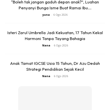
“Boleh tak jangan gaduh depan anak?”, Luahan
Penyanyi Bunga Isme Buat Ramai Ibu...
yuna
-
6 Ogo 2026
Isteri Zarul Umbrella Jadi Kekuatan, 17 Tahun Kekal
Harmoni Tanpa Tayang Bahagia
Nana
-
6 Ogo 2026
Ads
Anak Tamat IGCSE Usia 15 Tahun, Dr Azu Dedah
Strategi Pendidikan Sejak Kecil
Nana
-
6 Ogo 2026
Pengudaraan Tepat
Jika anda meletakkan kucing di dalam bilik tertutup,