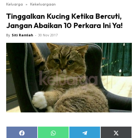
Keluarga
»
Kekeluargaan
Tinggalkan Kucing Ketika Bercuti,
Jangan Abaikan 10 Perkara Ini Ya!
By
Siti Ramlah
-
30 Nov 2017
Share
Share
Share
Share