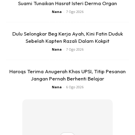
Suami Tunaikan Hasrat Isteri Derma Organ
Nana
-
7 Ogo 2026
Dulu Selongkar Beg Kerja Ayah, Kini Fatin Duduk
Sebelah Kapten Razali Dalam Kokpit
Nana
-
7 Ogo 2026
Justeru wahai ibu-ibu:
#1 Sebelum tidur, mak ‘malas’ tak sediakan barang
Haroqs Terima Anugerah Khas UPSI, Titip Pesanan
sekolah anak dia. Dia galak anak dia yang kemas sendiri.
Jangan Pernah Berhenti Belajar
Cari sendiri baju, seluar, seluar kecil.
Nana
-
6 Ogo 2026
Ads