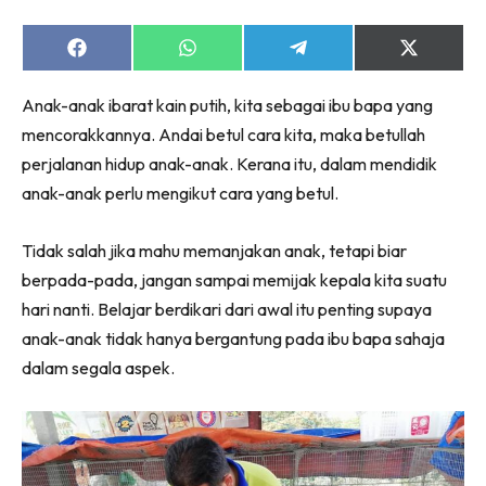
Share
Share
Share
Share
on
on
on
on
Facebook
WhatsApp
Telegram
X
Anak-anak ibarat kain putih, kita sebagai ibu bapa yang
(Twitter)
mencorakkannya. Andai betul cara kita, maka betullah
perjalanan hidup anak-anak. Kerana itu, dalam mendidik
anak-anak perlu mengikut cara yang betul.
Tidak salah jika mahu memanjakan anak, tetapi biar
berpada-pada, jangan sampai memijak kepala kita suatu
hari nanti. Belajar berdikari dari awal itu penting supaya
anak-anak tidak hanya bergantung pada ibu bapa sahaja
dalam segala aspek.