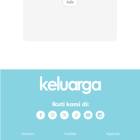
Ads
Ikuti kami di:
Ideaktiv
Pa&Ma
Hijabista