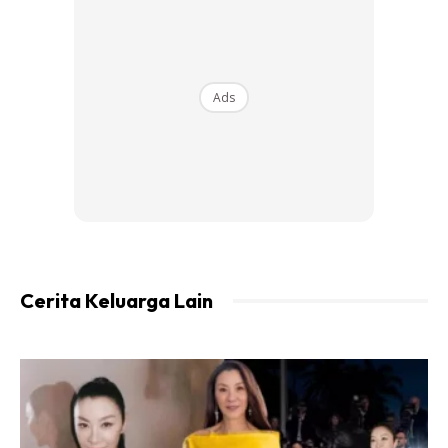
5 tip didik anak ada common sense di rumah dengan
cara mak ‘malas’.
Ads
Hakikatnya mak ‘malas’ bukan malas. Mak ‘malas’ nak
bagitahu semua orang ada tanggungjawab. Mak ‘malas’
bukan kuli. Tak ada raja, tak ada permaisuri, tak ada kuli.
Ini keluarga kita, tanggungjawab kita. Yang ada
pembantu rumah lagi kena hati-hati. Anak kita ada
tendency meraja?.
Cerita Keluarga Lain
Ads