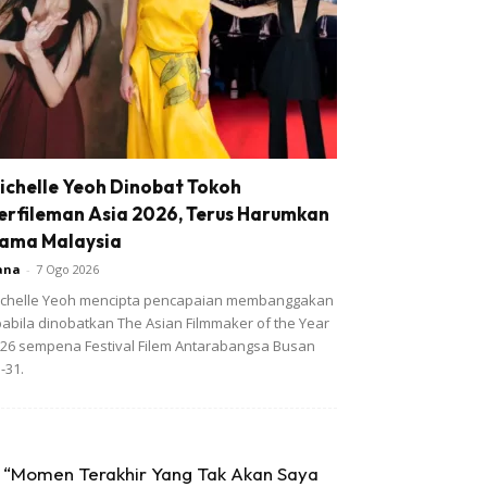
ichelle Yeoh Dinobat Tokoh
erfileman Asia 2026, Terus Harumkan
ama Malaysia
ana
-
7 Ogo 2026
chelle Yeoh mencipta pencapaian membanggakan
abila dinobatkan The Asian Filmmaker of the Year
26 sempena Festival Filem Antarabangsa Busan
-31.
“Momen Terakhir Yang Tak Akan Saya