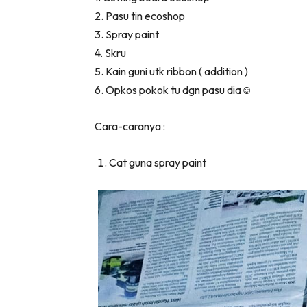
2. Pasu tin ecoshop
3. Spray paint
4. Skru
5. Kain guni utk ribbon ( addition )
6. Opkos pokok tu dgn pasu dia
☺️
Cara-caranya :
Cat guna spray paint