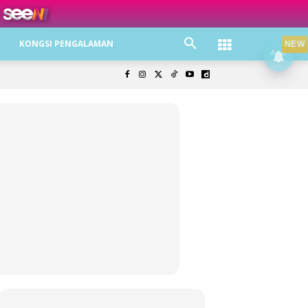
ree jer!
KONGSI PENGALAMAN
NEW
olisi Privasi