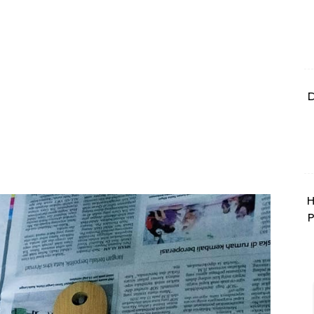
D
H
P