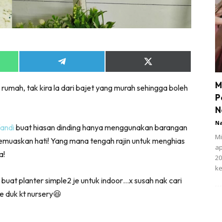
Share
Share
on
on
App
Telegram
X
M
 rumah, tak kira la dari bajet yang murah sehingga boleh
(Twitter)
P
N
N
fandi
buat hiasan dinding hanya menggunakan barangan
Mi
memuaskan hati! Yang mana tengah rajin untuk menghias
ap
a!
20
ke
nk buat planter simple2 je untuk indoor…x susah nak cari
 duk kt nursery
😆