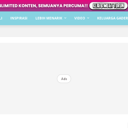
Dapatkan cerita, perkongsian dan info menarik. F
LI
INSPIRASI
LEBIH MENARIK
VIDEO
KELUARGA GADER
Dengan ini saya bersetuju dengan
Terma Penggunaan
dan
P
Langgan Sekarang
Langganan anda telah diterima. Terima kasih!
Ads
Mencari bahagia bersama KELUARGA?
Download dan baca sekarang di
KLIK DI SEENI