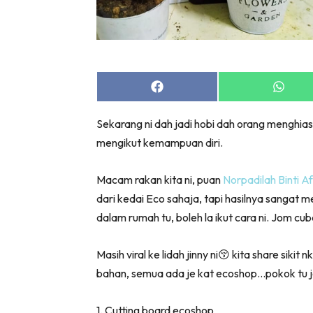
Share
Share
on
on
Facebook
Whats
Sekarang ni dah jadi hobi dah orang menghias
mengikut kemampuan diri.
Macam rakan kita ni, puan
Norpadilah Binti A
dari kedai Eco sahaja, tapi hasilnya sangat 
dalam rumah tu, boleh la ikut cara ni. Jom cub
Masih viral ke lidah jinny ni
😚
kita share sikit 
bahan, semua ada je kat ecoshop…pokok tu je
1. Cutting board ecoshop