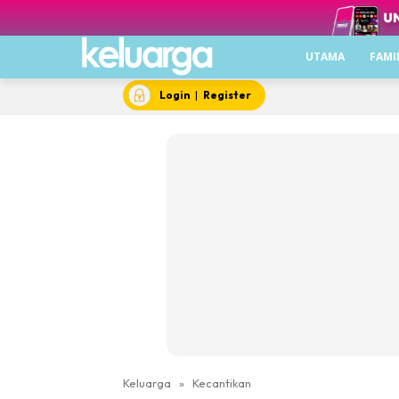
UTAMA
FAMI
Login
|
Register
Keluarga
»
Kecantikan