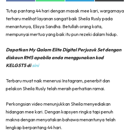
on
on
on
on
Facebook
WhatsApp
Telegram
X
Tutup pantang 44 hari dengan masak mee kari, wargamaya
(Twitter)
terharu melihat layanan sangat baik Sheila Rusly pada
menantunya, Elisya Sandha. Betullah orang kata,
mempunyai mertua yang baik itu pun rezeki dalam hidup.
Dapatkan My Qalam Elite Digital Perjuzuk Set dengan
diskaun RM5 apabila anda menggunakan kod
KELGST5 di
sini
Terbaru muat naik menerusi Instagram, penerbit dan
pelakon Sheila Rusly telah meraih perhatian ramai.
Perkongsian video menunjukkan Sheila menyediakan
hidangan mee kari. Dengan kapsyen ringka tapi penuh
makna dengan menyatakan bahawa menantunya telah
lengkap berpantang 44 hari.