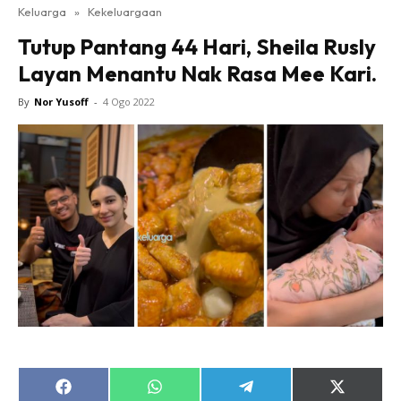
Keluarga
»
Kekeluargaan
Tutup Pantang 44 Hari, Sheila Rusly
Layan Menantu Nak Rasa Mee Kari.
By
Nor Yusoff
-
4 Ogo 2022
Share
Share
Share
Share