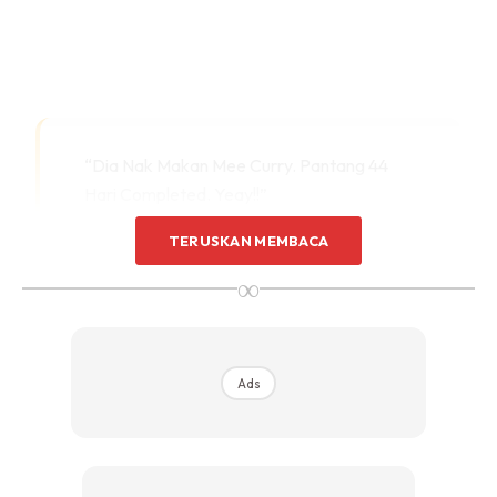
“Dia Nak Makan Mee Curry. Pantang 44
Hari Completed. Yeay!!”
TERUSKAN MEMBACA
∞
Ads