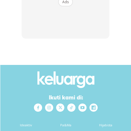
Ads
View this post on Instagram
Ikuti kami di:
A Post Shared By Sheila Rusly (@sheilarusly_jspictures)
Ideaktiv
Pa&Ma
Hijabista