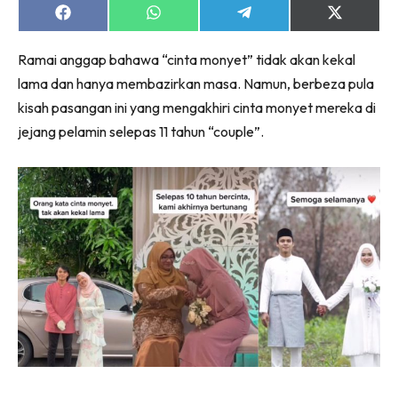
Share
Share
Share
Share
on
on
on
on
Facebook
WhatsApp
Telegram
X
Ramai anggap bahawa “cinta monyet” tidak akan kekal
(Twitter)
lama dan hanya membazirkan masa. Namun, berbeza pula
kisah pasangan ini yang mengakhiri cinta monyet mereka di
jejang pelamin selepas 11 tahun “couple”.