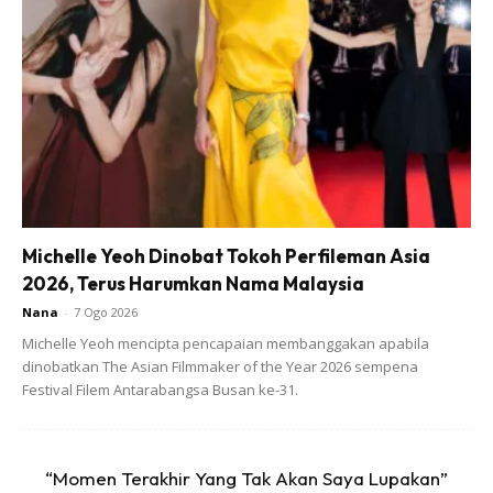
“Saya masuk Kolej Matrikulasi dekat Kuala
Pilah dan suami
sambung belajar dekat
Institut Teknologi Penerbangan
Universiti Kuala Lumpur (UniKL MIAT). Cabarannya, kami
selalu gaduh sebab takut masing-masing curang.
Sebab
study group mesti bercampur lelaki perempuan, ada aktiviti
dan macam-macam lagi, tambahan pula kami jarang
Michelle Yeoh Dinobat Tokoh Perfileman Asia
jumpa.
Selepas tamat matrikulasi, saya sambung pengajian
2026, Terus Harumkan Nama Malaysia
peringkat ijazah sarjana muda dekat Universiti Malaysia
Nana
-
7 Ogo 2026
Pahang (UMP),
Pekan selama empat tahun setengah, jadi
Michelle Yeoh mencipta pencapaian membanggakan apabila
memang jarang jumpa” ujarnya.
dinobatkan The Asian Filmmaker of the Year 2026 sempena
Festival Filem Antarabangsa Busan ke-31.
“Momen Terakhir Yang Tak Akan Saya Lupakan”