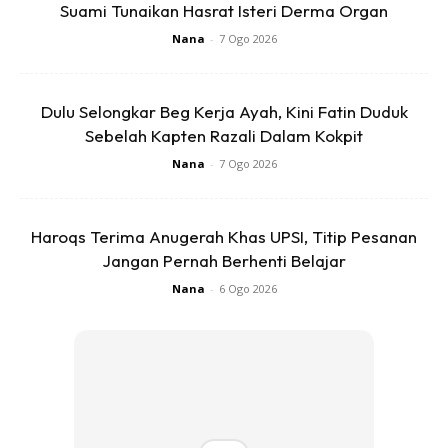
Suami Tunaikan Hasrat Isteri Derma Organ
Nana
-
7 Ogo 2026
Ads
Dulu Selongkar Beg Kerja Ayah, Kini Fatin Duduk
Sebelah Kapten Razali Dalam Kokpit
Nana
-
7 Ogo 2026
Bagaimanapun, sekatan untuk kerap bertemu bukanlah
alasan untuk dia dan pasangannya mengambil kesempatan
Haroqs Terima Anugerah Khas UPSI, Titip Pesanan
di atas kesetiaan masing-masing.
Jangan Pernah Berhenti Belajar
Nana
-
6 Ogo 2026
Dengan memanfaatkan teknologi untuk berkomunikasi
setiap hari, dia dan pasangannya saling meletakkan
kepercayaan antara satu sama lain.
“Kami jarang bergaduh mengenai isu orang ketiga sebab
setiap perkara seperti pergi ke mana, jumpa siapa, buat