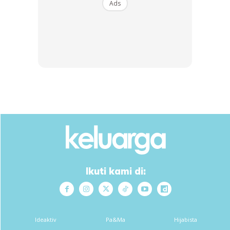
Ads
apa semua kami sentiasa update each other. Kalau
bergaduh, call dan pujuk sampai hati pasangan lembut.
Sepanjang hubungan ini juga, kami memang terus jumpa
keluarga kerana restu mereka sangat penting,” katanya.
Ads
Ikuti kami di:
Ideaktiv
Pa&Ma
Hijabista