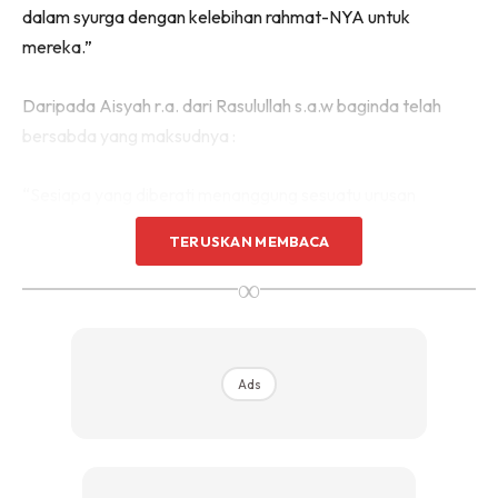
dalam syurga dengan kelebihan rahmat-NYA untuk
mereka.”
Daripada Aisyah r.a. dari Rasulullah s.a.w baginda telah
bersabda yang maksudnya :
“Sesiapa yang diberati menanggung sesuatu urusan
menjaga dan memelihara anak-anak perempuan, lalu ia
TERUSKAN MEMBACA
menjaga dan memeliharanya dengan baik,nescaya mereka
∞
menjadi pelindung baginya daripada api neraka.” (Hadis
Riwayat Bukhari, Muslim dan Tirmidzi)
Daripada ayat-ayat ini kita boleh melihat betapa kelebihan
Ads
memiliki ramai anak perempuan. Apatah lagi jika ibu bapa
menjaga serta mendidiknya mengikut landasan yang betul
dan anak itu sendiri patuh pada suruhan agama. Ia boleh
menjadi pelindung ibu bapa daripada api neraka.