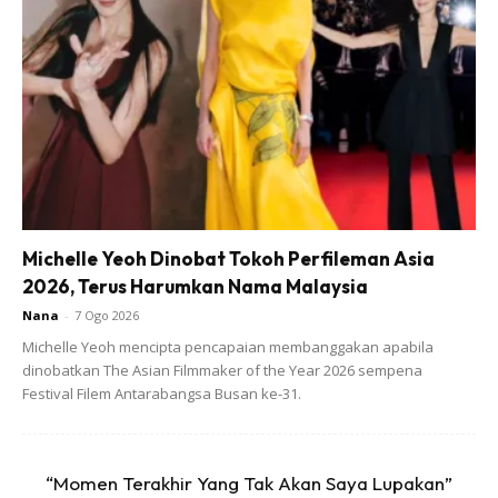
Antara kelebihan yang anda perlu tahu adalah:
Michelle Yeoh Dinobat Tokoh Perfileman Asia
1. Apabila seseorang perempuan mengandung janin dalam
2026, Terus Harumkan Nama Malaysia
rahimnya,
para malaikat akan beristighfar untuknya.
Nana
-
7 Ogo 2026
Michelle Yeoh mencipta pencapaian membanggakan apabila
dinobatkan The Asian Filmmaker of the Year 2026 sempena
Festival Filem Antarabangsa Busan ke-31.
“Momen Terakhir Yang Tak Akan Saya Lupakan”
Ads