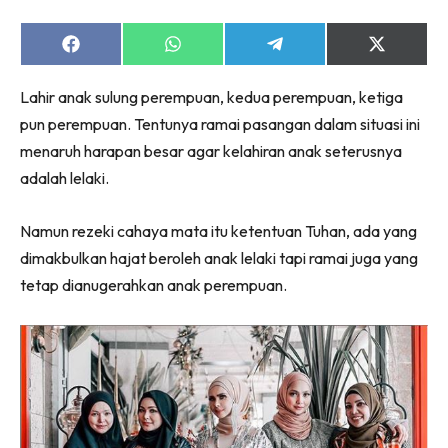
Share
Share
Share
Share
on
on
on
on
Facebook
WhatsApp
Telegram
X
Lahir anak sulung perempuan, kedua perempuan, ketiga
(Twitter)
pun perempuan. Tentunya ramai pasangan dalam situasi ini
menaruh harapan besar agar kelahiran anak seterusnya
adalah lelaki.
Namun rezeki cahaya mata itu ketentuan Tuhan, ada yang
dimakbulkan hajat beroleh anak lelaki tapi ramai juga yang
tetap dianugerahkan anak perempuan.