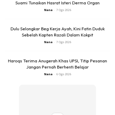
Suami Tunaikan Hasrat Isteri Derma Organ
Nana
-
7 Ogo 2026
Dulu Selongkar Beg Kerja Ayah, Kini Fatin Duduk
Sebelah Kapten Razali Dalam Kokpit
2. Allah mencatatkan baginya
setiap hari dengan 1000
Nana
-
7 Ogo 2026
kebajikan
dan menghapuskan darinya 1000 kejahatan.
Haroqs Terima Anugerah Khas UPSI, Titip Pesanan
Jangan Pernah Berhenti Belajar
Nana
-
6 Ogo 2026