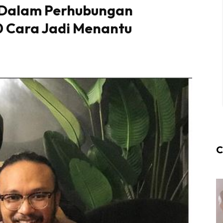
i Dalam Perhubungan
0 Cara Jadi Menantu
C