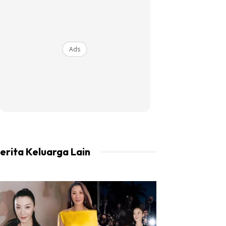
Ads
erita Keluarga Lain