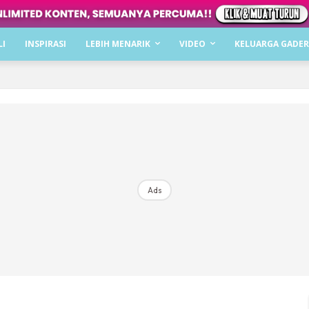
Dapatkan cerita, perkongsian dan info menarik. F
LI
INSPIRASI
LEBIH MENARIK
VIDEO
KELUARGA GADER
Dengan ini saya bersetuju dengan
Terma Penggunaan
dan
P
Langgan Sekarang
Langganan anda telah diterima. Terima kasih!
Ads
Mencari bahagia bersama KELUARGA?
Download dan baca sekarang di
KLIK DI SEENI