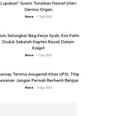
Lupakan” Suami Tunaikan Hasrat Isteri
Derma Organ
Nana
-
7 Ogo 2026
ulu Selongkar Beg Kerja Ayah, Kini Fatin
Duduk Sebelah Kapten Razali Dalam
Kokpit
Nana
-
7 Ogo 2026
aroqs Terima Anugerah Khas UPSI, Titip
esanan Jangan Pernah Berhenti Belajar
Nana
-
6 Ogo 2026