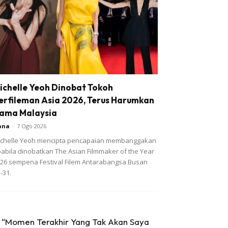
ichelle Yeoh Dinobat Tokoh
erfileman Asia 2026, Terus Harumkan
ama Malaysia
ana
-
7 Ogo 2026
chelle Yeoh mencipta pencapaian membanggakan
abila dinobatkan The Asian Filmmaker of the Year
26 sempena Festival Filem Antarabangsa Busan
-31.
“Momen Terakhir Yang Tak Akan Saya