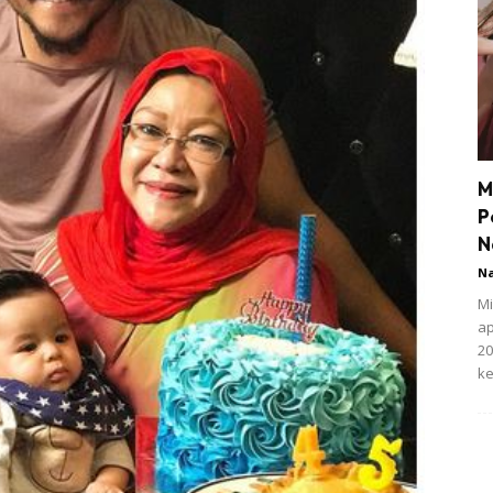
M
P
N
N
Mi
ap
20
ke