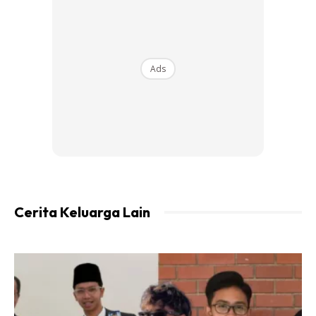
kekurangan.
Ads
Ads
Cerita Keluarga Lain
“Masuk usia 40 tahun, sepatutnya kita sudah tenang. Sudah
tidak fikir lagi hal dunia. Semua amalan diikhlaskan untuk
akhirat kelak. Sedetik lebih pun tidak akan mengeluh.