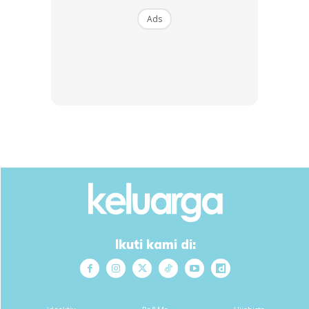
Ads
Ads
Terdahulu, kisah rumah tangga Puteri Sarah dan suaminya
yang juga pelakon dan pengarah terkenal Syamsul Yusuf
dikatakan sedang bergolak hingga menjadi perhatian
netizen.
Anda mungkin berminat dengan
Ikuti kami di: