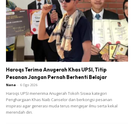
“Tapi, jika kita ini asyik ulang silap yang lepas, pada usia 40
nanti sama saja perangai sampai ke tua. Nabi Muhammad,
Allah tingkatkan darjatnya pada usia 40 kepada
Rasulullah,” katanya lagi.
Haroqs Terima Anugerah Khas UPSI, Titip
Pesanan Jangan Pernah Berhenti Belajar
Nana
-
6 Ogo 2026
Haroqs UPSI menerima Anugerah Tokoh Siswa kategori
Penghargaan Khas Naib Canselor dan berkongsi pesanan
inspirasi agar generasi muda terus mengejar ilmu serta kekal
merendah diri.