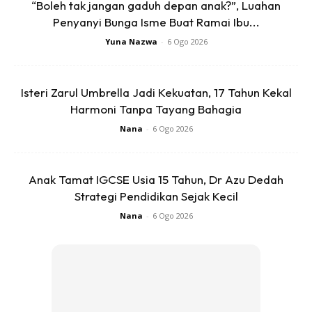
“Boleh tak jangan gaduh depan anak?”, Luahan
View this post on Instagram
Penyanyi Bunga Isme Buat Ramai Ibu...
Yuna Nazwa
-
6 Ogo 2026
Isteri Zarul Umbrella Jadi Kekuatan, 17 Tahun Kekal
Harmoni Tanpa Tayang Bahagia
Nana
-
6 Ogo 2026
Anak Tamat IGCSE Usia 15 Tahun, Dr Azu Dedah
A Post Shared By Puteri Sarah Liyana Megat (@puterisarahliyana)
Strategi Pendidikan Sejak Kecil
Nana
-
6 Ogo 2026