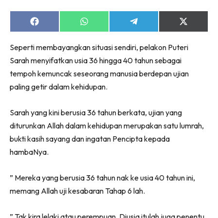
Share
Share
Share
Share
on
on
on
on
Facebook
WhatsApp
Telegram
X
Seperti membayangkan situasi sendiri, pelakon Puteri
(Twitter)
Sarah menyifatkan usia 36 hingga 40 tahun sebagai
tempoh kemuncak seseorang manusia berdepan ujian
paling getir dalam kehidupan.
Sarah yang kini berusia 36 tahun berkata, ujian yang
diturunkan Allah dalam kehidupan merupakan satu lumrah,
bukti kasih sayang dan ingatan Pencipta kepada
hambaNya.
” Mereka yang berusia 36 tahun nak ke usia 40 tahun ini,
memang Allah uji kesabaran Tahap 6 lah.
” Tak kira lelaki atau perempuan. Diusia itulah juga penentu