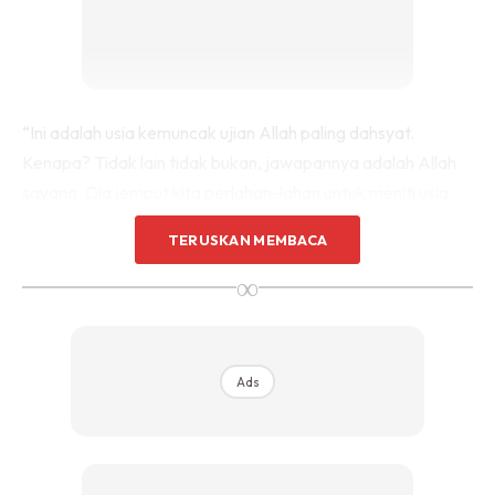
“Ini adalah usia kemuncak ujian Allah paling dahsyat.
Kenapa? Tidak lain tidak bukan, jawapannya adalah Allah
sayang. Dia jemput kita perlahan-lahan untuk meniti usia
40 dengan tenang,” tulisnya dalam perkongsiannya di
TERUSKAN MEMBACA
Instagram.
∞
Pada masa sama, dia berkata, usai menjengah usia 40
tahun, setiap individu seharusnya sudah mencapai titik
ketenangan yang sebenar selain lebih dekat dengan Maha
Ads
Pencipta.
“Hati lebih sabar, tenang, bahagia, sempurna, nampak arah
tujunya serta mensyukuri nikmat dan reda dengan