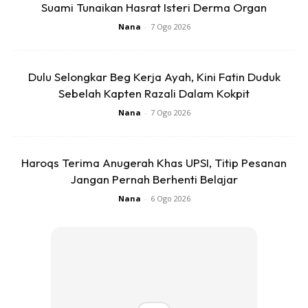
Suami Tunaikan Hasrat Isteri Derma Organ
2. Baca 3 Qul
Nana
-
7 Ogo 2026
3. Pegang bagian tubuh yang sakit lalu membaca :
بِاسْمِ اللَّهِ (3 kali)
أَعُوذُ بِعِزَّةِ اللَّهِ وَقُدْرَتِهِ مِن شَرِّ مَا أَجِدُ وَأُحاذِرُ (7 kali)
Dulu Selongkar Beg Kerja Ayah, Kini Fatin Duduk
Sebelah Kapten Razali Dalam Kokpit
Maksud : Dengan menyebut nama Allah, aku berlindung
Nana
-
7 Ogo 2026
kepada Allah dan kuasa-Nya dari keburukan yang tertimpa
padaku dan yang aku khuatirkan.
Haroqs Terima Anugerah Khas UPSI, Titip Pesanan
Jangan Pernah Berhenti Belajar
Nana
-
6 Ogo 2026