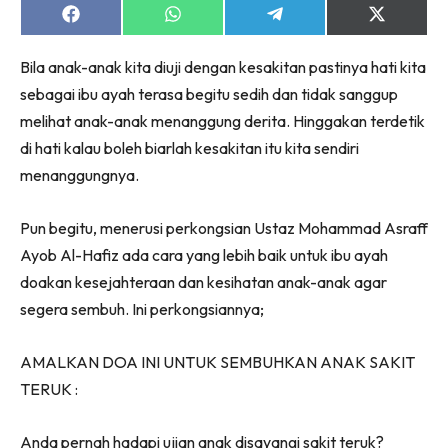
Share
Share
Share
Share
on
on
on
on
Facebook
WhatsApp
Telegram
X
Bila anak-anak kita diuji dengan kesakitan pastinya hati kita
(Twitter)
sebagai ibu ayah terasa begitu sedih dan tidak sanggup
melihat anak-anak menanggung derita. Hinggakan terdetik
di hati kalau boleh biarlah kesakitan itu kita sendiri
menanggungnya.
Pun begitu, menerusi perkongsian Ustaz Mohammad Asraff
Ayob Al-Hafiz ada cara yang lebih baik untuk ibu ayah
doakan kesejahteraan dan kesihatan anak-anak agar
segera sembuh. Ini perkongsiannya;
AMALKAN DOA INI UNTUK SEMBUHKAN ANAK SAKIT
TERUK :
Anda pernah hadapi ujian anak disayangi sakit teruk?