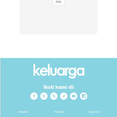
Ads
Cubalah amalkannya. InsyaAllah mujarabnya cepat. Cuma
dalam teknik di atas, saya menambah bacaan Fatihah dan
3 Qul. Surah Fatihah bagus sebagai pembuka kepada
kesembuhan. 3 Qul pula bermanfaat sebagai ihktiar akidah
kita untuk meletakkan anak dalam naungan & penjagaan
Tuhan.
Ikuti kami di:
Sumber :
Ustaz Mohammad Asraff Ayob Al-Hafiz
Ideaktiv
Pa&Ma
Hijabista