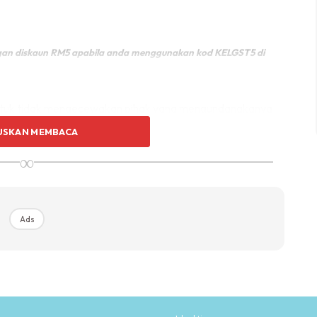
engan diskaun RM5 apabila anda menggunakan kod KELGST5 di
untuk tidak mengecewakan pihak yang mengundangkanya
USKAN MEMBACA
∞
amannya, ibu kepada tujuh orang anak ini tidak pernah
kepada masyarakat. Juga tidak menafikan kadang kala
Ads
iasa. Perlukan masa ‘me time’ untuk dirinya sendiri
 harian.