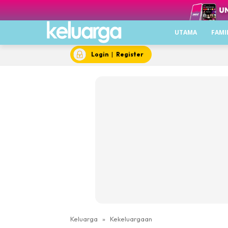
UTAMA
FAMI
Login
|
Register
Keluarga
»
Kekeluargaan