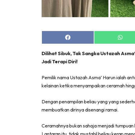
Share
Share
on
on
Facebook
Whats
Dilihat Sibuk, Tak Sangka Ustazah Asma
Jadi Terapi Diri!
Pemilik nama Ustazah Asma’ Harun ialah ant
kelainan ketika menyampaikan ceramah hingg
Dengan penampilan beliau yang yang sederha
membuatkan dirinya disenangi ramai.
Ceramahnya bukan sahaja menjadi tumpuan 
Lantaran itu, tidak mustahil beliau kerap m