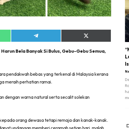
Share
Share
on
on
App
Telegram
X
“
’ Harun Bela Banyak Si Bulus, Gebu-Gebu Semua,
(Twitter)
L
Is
N
ara pendakwah bebas yang terkenal di Malaysia kerana
De
a meraih perhatian ramai.
R
ha
n dengan warna natural serta secalit solekan
m
kepada orang dewasa tetapi remaja dan kanak-kanak.
D
endapat undangan memberi ceramah setiap hari, malah