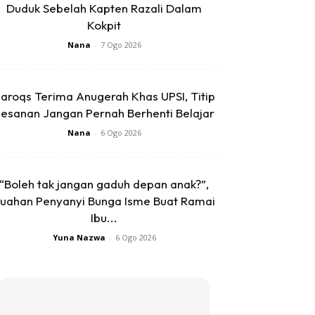
Duduk Sebelah Kapten Razali Dalam
Kokpit
Nana
-
7 Ogo 2026
aroqs Terima Anugerah Khas UPSI, Titip
esanan Jangan Pernah Berhenti Belajar
Nana
-
6 Ogo 2026
“Boleh tak jangan gaduh depan anak?”,
uahan Penyanyi Bunga Isme Buat Ramai
Ibu...
Yuna Nazwa
-
6 Ogo 2026