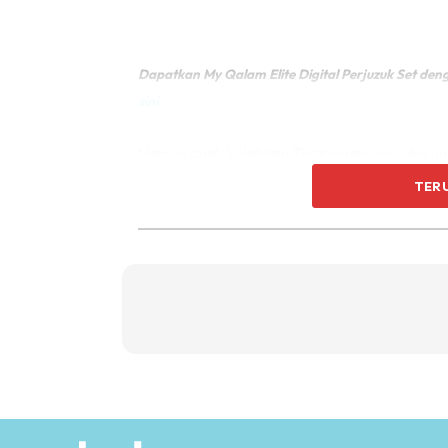
Dapatkan My Qalam Elite Digital Perjuzuk Set d
sini
Namun anak kelahiran Terangganu ini cuba 
sedaya upaya memenuhi hasrat mereka.
TER
Biarpun terpaksa pulang lewat malam ke kedi
merungut demi perjuangan untuk berdakwah 
terpaksa menolak akibat kekangan masa.
BELAI KUCING SEBAGAI TERAPI
Sesungguhnya, Ustazah Asma’ tetap manusia b
sebagai terapi setelah kesibukan dengan rutin