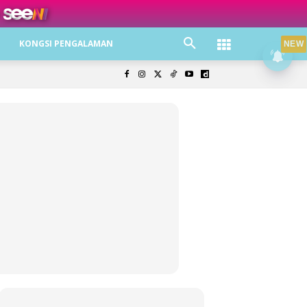
ree jer!
KONGSI PENGALAMAN
NEW
olisi Privasi