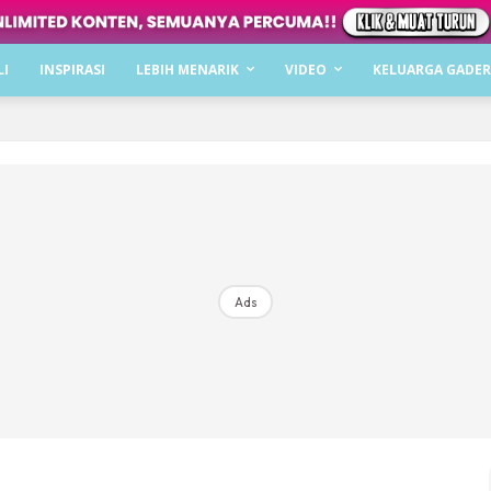
Dapatkan cerita, perkongsian dan info menarik. F
LI
INSPIRASI
LEBIH MENARIK
VIDEO
KELUARGA GADER
Dengan ini saya bersetuju dengan
Terma Penggunaan
dan
P
Langgan Sekarang
Langganan anda telah diterima. Terima kasih!
Ads
Mencari bahagia bersama KELUARGA?
Download dan baca sekarang di
KLIK DI SEENI