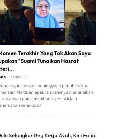
Momen Terakhir Yang Tak Akan Saya
upakan” Suami Tunaikan Hasrat
teri...
ana
-
7 Ogo 2026
rma organ menjadi peninggalan penuh makna
omaizam Marzuan apabila suaminya menunaikan
srat arwah untuk membantu pesakit lain
eneruskan kehidupan.
ulu Selongkar Beg Kerja Ayah, Kini Fatin