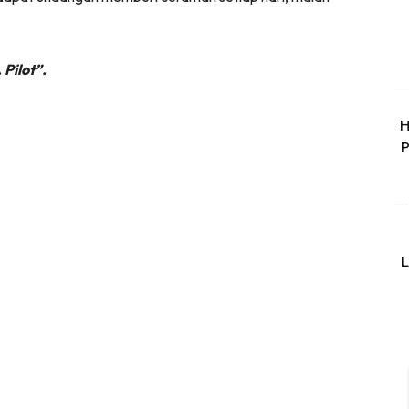
 Pilot”.
H
P
L