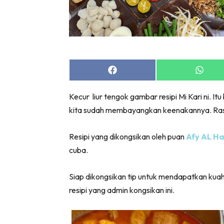
Share
Share
on
on
Facebook
Whats
Kecur liur tengok gambar resipi Mi Kari ni. I
kita sudah membayangkan keenakannya. Rasan
Resipi yang dikongsikan oleh puan
Afy AL Ha
cuba.
Siap dikongsikan tip untuk mendapatkan kua
resipi yang admin kongsikan ini.