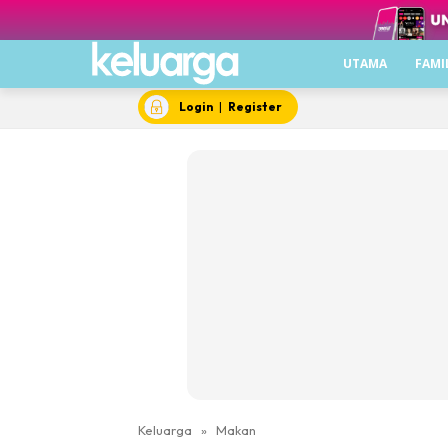
UTAMA
FAMI
Login
|
Register
Keluarga
»
Makan