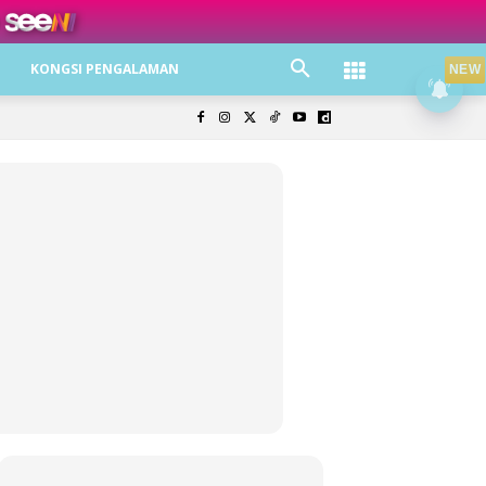
ree jer!
KONGSI PENGALAMAN
NEW
olisi Privasi