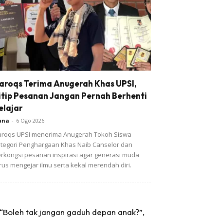
aroqs Terima Anugerah Khas UPSI,
itip Pesanan Jangan Pernah Berhenti
elajar
ana
-
6 Ogo 2026
roqs UPSI menerima Anugerah Tokoh Siswa
tegori Penghargaan Khas Naib Canselor dan
rkongsi pesanan inspirasi agar generasi muda
rus mengejar ilmu serta kekal merendah diri.
“Boleh tak jangan gaduh depan anak?”,