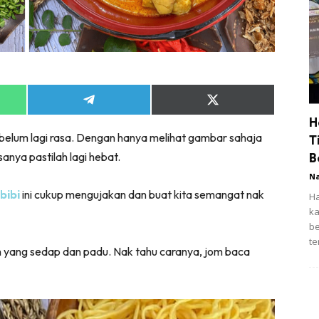
Share
Share
on
on
H
App
Telegram
X
tu belum lagi rasa. Dengan hanya melihat gambar sahaja
(Twitter)
T
ya pastilah lagi hebat.
B
N
bibi
ini cukup mengujakan dan buat kita semangat nak
Ha
ka
be
te
h yang sedap dan padu. Nak tahu caranya, jom baca