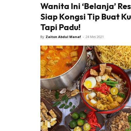
Wanita Ini ‘Belanja’ Re
Siap Kongsi Tip Buat K
Tapi Padu!
By
Zaiton Abdul Manaf
-
24 Mei 2021