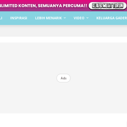
Dapatkan cerita, perkongsian dan info menarik. F
LI
INSPIRASI
LEBIH MENARIK
VIDEO
KELUARGA GADER
Dengan ini saya bersetuju dengan
Terma Penggunaan
dan
P
Langgan Sekarang
Langganan anda telah diterima. Terima kasih!
Ads
Mencari bahagia bersama KELUARGA?
Download dan baca sekarang di
KLIK DI SEENI