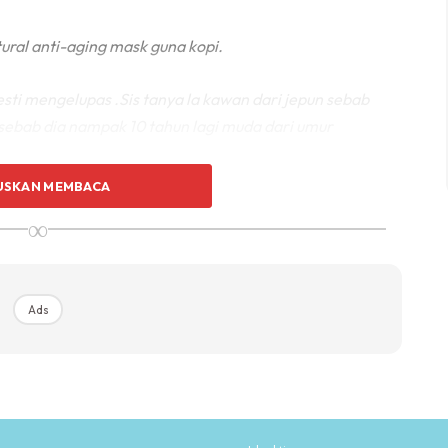
ural anti-aging mask guna kopi.
mesti mengelupas .Sis tanya la kawan dari jepun sebab
i sebab dia nampak 10 tahun lagi muda dari umur
USKAN MEMBACA
∞
Ads