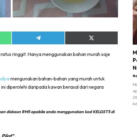
Share
Share
on
on
App
Telegram
X
M
a ratus ringgit. Hanya menggunakan bahan murah saje
(Twitter)
P
N
N
adya
mengunakan bahan-bahan yang murah untuk
Mi
ini diperolehi daripada kawan berasal dari negara
ap
20
ke
engan diskaun RM5 apabila anda menggunakan kod KELGST5 di
 Pilot”.