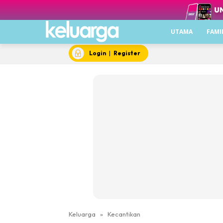
UTAMA
FAMI
Login
|
Register
Keluarga
»
Kecantikan