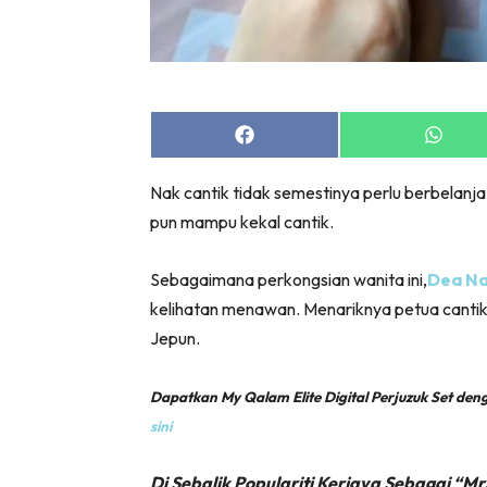
Share
Share
on
on
Facebook
Whats
Nak cantik tidak semestinya perlu berbelanj
pun mampu kekal cantik.
Sebagaimana perkongsian wanita ini,
Dea N
kelihatan menawan. Menariknya petua cantik 
Jepun.
Dapatkan My Qalam Elite Digital Perjuzuk Set d
sini
Di Sebalik Populariti Kerjaya Sebagai “Mr.