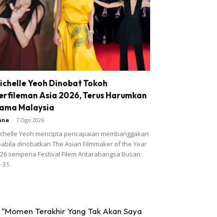
ichelle Yeoh Dinobat Tokoh
erfileman Asia 2026, Terus Harumkan
ama Malaysia
ana
-
7 Ogo 2026
chelle Yeoh mencipta pencapaian membanggakan
abila dinobatkan The Asian Filmmaker of the Year
26 sempena Festival Filem Antarabangsa Busan
-31.
“Momen Terakhir Yang Tak Akan Saya