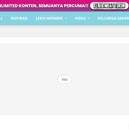
Dapatkan cerita, perkongsian dan info menarik. F
LI
INSPIRASI
LEBIH MENARIK
VIDEO
KELUARGA GADER
Dengan ini saya bersetuju dengan
Terma Penggunaan
dan
P
Langgan Sekarang
Langganan anda telah diterima. Terima kasih!
Ads
Mencari bahagia bersama KELUARGA?
Download dan baca sekarang di
KLIK DI SEENI