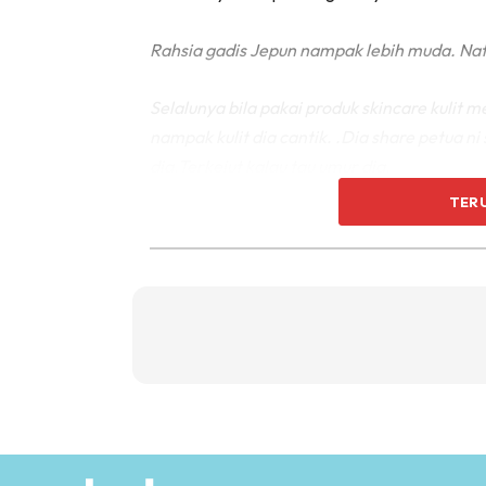
Rahsia gadis Jepun nampak lebih muda.
Nat
Selalunya bila pakai produk skincare kulit 
nampak kulit dia cantik. .Dia share petua n
dia.Terkejut kalau tau umur dia.
TER