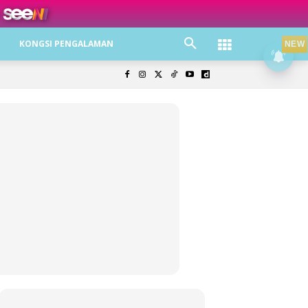
ree jer!
KONGSI PENGALAMAN
NEW
olisi Privasi