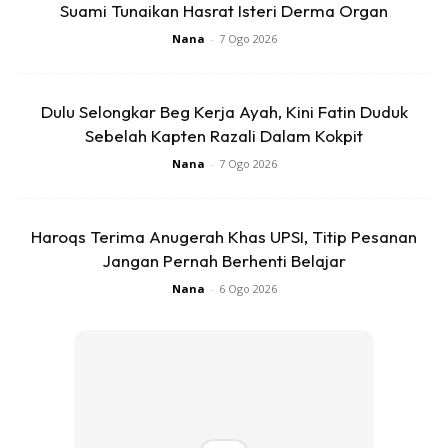
Suami Tunaikan Hasrat Isteri Derma Organ
Nana
-
7 Ogo 2026
Dulu Selongkar Beg Kerja Ayah, Kini Fatin Duduk
Sebelah Kapten Razali Dalam Kokpit
Nana
-
7 Ogo 2026
Haroqs Terima Anugerah Khas UPSI, Titip Pesanan
Jangan Pernah Berhenti Belajar
Nana
-
6 Ogo 2026
– kalau item terakhir tidak dapat tebus dalam masa
sebulan. Tukarkan dengan item yang ditebus pada bulan