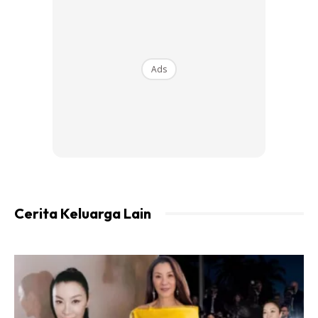
Ads
Tips simpanan BK di Ar-Rahnu😎
– pastikan berat BK baru yang hendak dibeli
– pajakkan BK lama dengan nilai yang lebih berat (ada
susut nilai)
– pilih BK kecil dengan gram yang ringan seperti cincin,
loket, subang. Nilai semua mesti melebihi berat BK yang
Cerita Keluarga Lain
hendak dibeli (lebihkan dalam 3gram)
– dalam satu surat boleh letakkan maksimum 10 item
– bulan pertama tebus item yang paling ringan, bulan
kedua item kedua ringan, tebus setiap bulan sehinggalah
abis item.