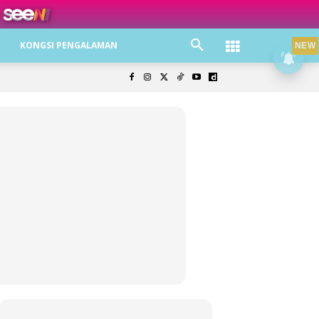
ree jer!
KONGSI PENGALAMAN
NEW
olisi Privasi