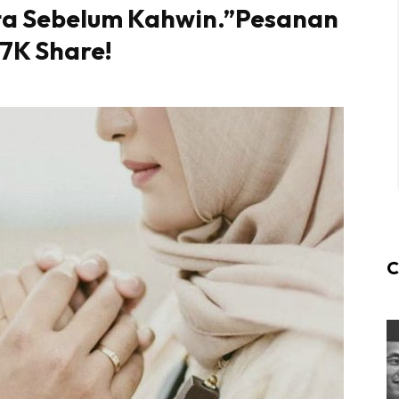
ta Sebelum Kahwin.”Pesanan
97K Share!
C