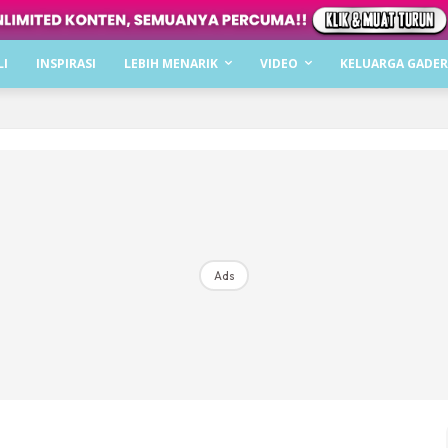
Dapatkan cerita, perkongsian dan info menarik. F
LI
INSPIRASI
LEBIH MENARIK
VIDEO
KELUARGA GADER
Dengan ini saya bersetuju dengan
Terma Penggunaan
dan
P
Langgan Sekarang
Langganan anda telah diterima. Terima kasih!
Ads
Mencari bahagia bersama KELUARGA?
Download dan baca sekarang di
KLIK DI SEENI