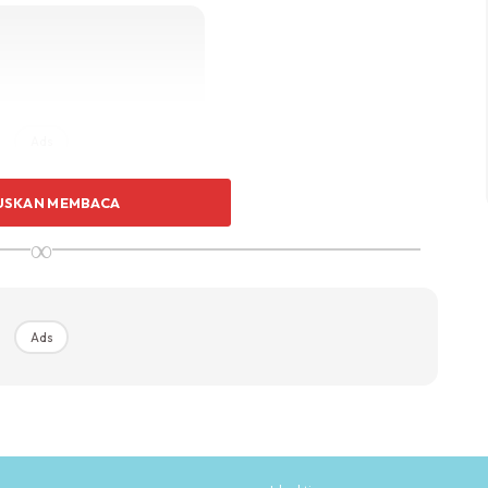
Ads
USKAN MEMBACA
∞
di isteri.
Ads
an sebagai persediaan.
hakan buat simpanan sendiri. Jangan belanja semuanya.