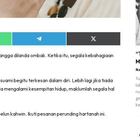
Share
Share
on
on
App
Telegram
X
“
tangga dilanda ombak. Ketika itu, segala kebahagiaan
(Twitter)
M
N
Tu
suami begitu terkesan dalam diri. Lebih lagi jika tiada
ta
la mengalami kesempitan hidup, maklumlah segala hal
ru
g
ke
belun kahwin. Ikuti pesanan perunding hartanah ini.