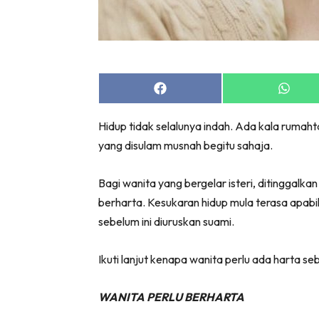
Share
Share
on
on
Facebook
Whats
Hidup tidak selalunya indah. Ada kala rumah
yang disulam musnah begitu sahaja.
Bagi wanita yang bergelar isteri, ditinggalkan 
berharta. Kesukaran hidup mula terasa apabi
sebelum ini diuruskan suami.
Ikuti lanjut kenapa wanita perlu ada harta se
WANITA PERLU BERHARTA