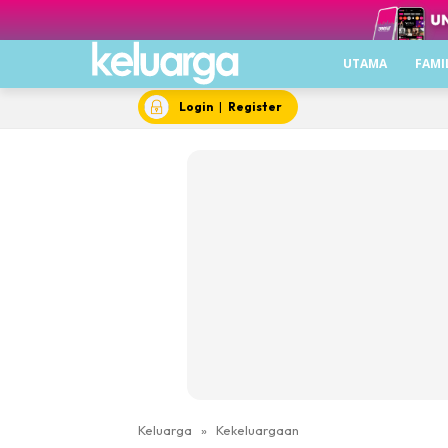
UTAMA
FAMI
Login
|
Register
Keluarga
»
Kekeluargaan