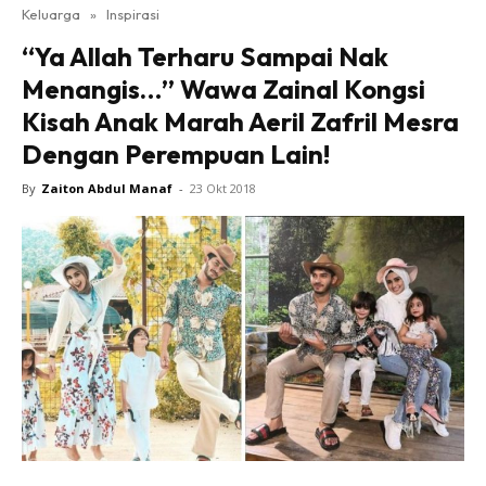
Keluarga
»
Inspirasi
“Ya Allah Terharu Sampai Nak
Menangis…” Wawa Zainal Kongsi
Kisah Anak Marah Aeril Zafril Mesra
Dengan Perempuan Lain!
By
Zaiton Abdul Manaf
-
23 Okt 2018