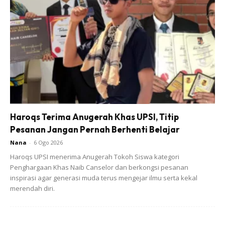
Shooting #cintatanpahenti Tu
#unforgettablemoment
A Post Shared By
Wawa Zainal
(@w4w4_zainal) On
Oct 
Rupa-rupanya, video tersebut memperlihatkan Aeril
sedang melakokan salah satu babak bersama Siti Elizad
dalam drama Cinta Tanpa Henti.
Haroqs Terima Anugerah Khas UPSI, Titip
Pesanan Jangan Pernah Berhenti Belajar
Sebagai ibu, Wawa tidak menyangka anaknya yang baru
Nana
-
6 Ogo 2026
berusia tiga tahun sudah dapat memahami situasi tersebut.
Haroqs UPSI menerima Anugerah Tokoh Siswa kategori
Penghargaan Khas Naib Canselor dan berkongsi pesanan
Namun, dia terpaksa menerangkan hal tersebut supaya
inspirasi agar generasi muda terus mengejar ilmu serta kekal
Hayla memahami yang ayahnya sedang berlakon dan
merendah diri.
barulah berhenti menangis.