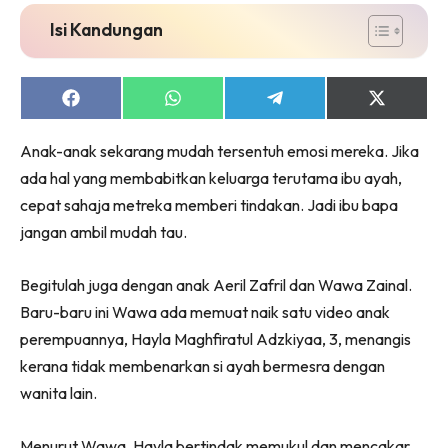
Isi Kandungan
Share
Share
Share
Share
on
on
on
on
Facebook
WhatsApp
Telegram
X
Anak-anak sekarang mudah tersentuh emosi mereka. Jika
(Twitter)
ada hal yang membabitkan keluarga terutama ibu ayah,
cepat sahaja metreka memberi tindakan. Jadi ibu bapa
jangan ambil mudah tau.
Begitulah juga dengan anak Aeril Zafril dan Wawa Zainal.
Baru-baru ini Wawa ada memuat naik satu video anak
perempuannya, Hayla Maghfiratul Adzkiyaa, 3, menangis
kerana tidak membenarkan si ayah bermesra dengan
wanita lain.
Menurut Wawa, Hayla bertindak memukul dan mencakar