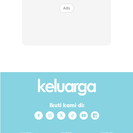
Ads
Ads
ciklynlemon
Hahaha. Bagusnya hayla, nak tya
@w4w4_zainal
x jeles ke tgk
husband tgh shooting mcm tu.. Kite rasa sama mcm hayla tau.. Leh nangis
Ikuti kami di:
kalo tgk. Hahahha
balmtasneem_ayertawar
Pandainya hayla..tp actually bbudak ni feeling