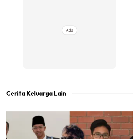
Ads
Hayla Tgk Video Ni Tadi.. Dia Cakap ‘ayah
Jangan La Dgn Perempuan Lain.. Kesian
Mama’.. And Aeril Keep Play The Video
Lama2 Hayla Nangis Habis Dia Pukul Dia
Cakar Ayah Dia .. & Jerit Kesian Mama!! YA
ALLAH Terharu I Smpi Nak Menangis.. Like
Cerita Keluarga Lain
Siapa Ajar Dia Ni?? U Are Only 3 Syg Tapi
Da Faham???? Sampai Skg Tak Boleh Lupa
That Moment? Harap2 Ayah Dia Igt La Smpi
Bila2?? Then Kitorang Pun Explain Tu
Shootingg Je.. Lama Jgk La Baru Dia
Berenti Nangis?? Alahai Anak ..ayah Tgh