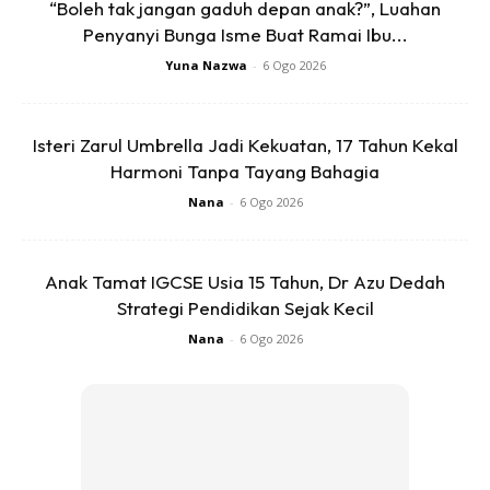
“Boleh tak jangan gaduh depan anak?”, Luahan
Penyanyi Bunga Isme Buat Ramai Ibu...
Yuna Nazwa
-
6 Ogo 2026
Ads
Isteri Zarul Umbrella Jadi Kekuatan, 17 Tahun Kekal
Harmoni Tanpa Tayang Bahagia
Nana
-
6 Ogo 2026
Anak Tamat IGCSE Usia 15 Tahun, Dr Azu Dedah
Comel kan Hayla ni, sayang betul dekat mama dia. Takut
Strategi Pendidikan Sejak Kecil
perempuan lain ambil ayahnya.
Nana
-
6 Ogo 2026
Ada antara netizen mengatakan anak perempuan cukup
sensitif dengan hal sedemikian dan tak kurang yang memuji
akan kecomelan Hayla berbuat demikian.