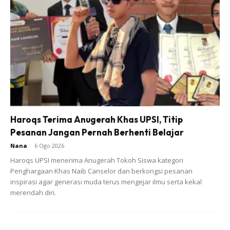
A Post Shared By ADH4 (@zaqone_08)
Hantaran Zaquan dihujani komen-komen di kalangan warga
maya. Ramai yang geram dengan kecomelan bayi ke tujuh
Haroqs Terima Anugerah Khas UPSI, Titip
pasangan bahagia itu.
Pesanan Jangan Pernah Berhenti Belajar
Nana
-
6 Ogo 2026
Berikut antara komen-komen warga maya.
Haroqs UPSI menerima Anugerah Tokoh Siswa kategori
Penghargaan Khas Naib Canselor dan berkongsi pesanan
inspirasi agar generasi muda terus mengejar ilmu serta kekal
merendah diri.