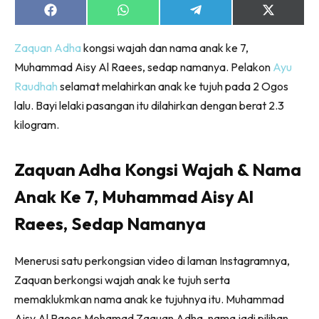
Share
Share
Share
Share
on
on
on
on
Facebook
WhatsApp
Telegram
X
Zaquan Adha
kongsi wajah dan nama anak ke 7,
(Twitter)
Muhammad Aisy Al Raees, sedap namanya. Pelakon
Ayu
Raudhah
selamat melahirkan anak ke tujuh pada 2 Ogos
lalu. Bayi lelaki pasangan itu dilahirkan dengan berat 2.3
kilogram.
Zaquan Adha Kongsi Wajah & Nama
Anak Ke 7, Muhammad Aisy Al
Raees, Sedap Namanya
Menerusi satu perkongsian video di laman Instagramnya,
Zaquan berkongsi wajah anak ke tujuh serta
memaklukmkan nama anak ke tujuhnya itu. Muhammad
Aisy Al Raees Mohamad Zaquan Adha, nama jadi pilihan.