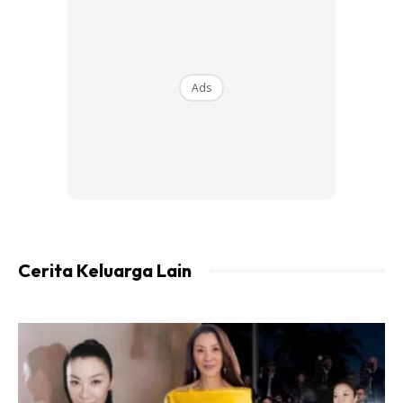
A Post Shared By Ajak Shiro (@ajakshiro)
Ads
“Dialah yang teman isteri saya waktu lahirkan Jad dulu
sebab saya dalam tentera bertugas di Perak.
“Dia banyak bantu jaga anak-anak sedara sampailah Had
dengan Nada… usia Jad sekarang pun 13 tahun dah,”
luahnya.
Cerita Keluarga Lain
Sementara itu, Ajak turut berkongsi kisah penantian zuriat
yang dilalui oleh kakak tersayangnya.