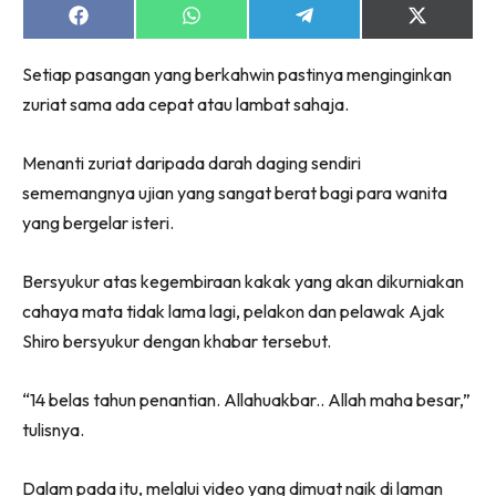
Share
Share
Share
Share
on
on
on
on
Facebook
WhatsApp
Telegram
X
Setiap pasangan yang berkahwin pastinya menginginkan
(Twitter)
zuriat sama ada cepat atau lambat sahaja.
Menanti zuriat daripada darah daging sendiri
sememangnya ujian yang sangat berat bagi para wanita
yang bergelar isteri.
Bersyukur atas kegembiraan kakak yang akan dikurniakan
cahaya mata tidak lama lagi, pelakon dan pelawak Ajak
Shiro bersyukur dengan khabar tersebut.
“14 belas tahun penantian. Allahuakbar.. Allah maha besar,”
tulisnya.
Dalam pada itu, melalui video yang dimuat naik di laman