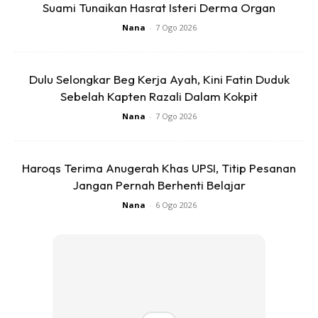
Suami Tunaikan Hasrat Isteri Derma Organ
Nana
-
7 Ogo 2026
Ads
Dulu Selongkar Beg Kerja Ayah, Kini Fatin Duduk
Sebelah Kapten Razali Dalam Kokpit
Nana
-
7 Ogo 2026
“Alhamdulillah dan insyaallah tak sampai 2 minggu lagi dia
Haroqs Terima Anugerah Khas UPSI, Titip Pesanan
bakal lahirkan anak pertama,” katanya
Jangan Pernah Berhenti Belajar
Anda mungkin berminat dengan
Nana
-
6 Ogo 2026