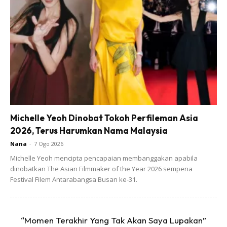
Ads
“Kakak Saya ni kahwin sama tarikh dengan saya. Tapi
Michelle Yeoh Dinobat Tokoh Perfileman Asia
selama perkahwinan tu Allah uji.
2026, Terus Harumkan Nama Malaysia
Nana
-
7 Ogo 2026
“Lambat rezeki zuriatnya..Tapi kalini Allah bagi hadiah buat
Michelle Yeoh mencipta pencapaian membanggakan apabila
insan yang sabar.
dinobatkan The Asian Filmmaker of the Year 2026 sempena
Festival Filem Antarabangsa Busan ke-31.
“Momen Terakhir Yang Tak Akan Saya Lupakan”