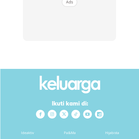
Ads
SHOPEE MY
SHOPEE MY
CENDAWAN RANGUP BY
[500g – 1kg] Frozen Halal
HERO CHEF
Dimsum / Dimsum Sejuk
B...
RM14.6
RM24
RM14.6
RM49
Buy Now
Buy Now
1
/
5
❮
❯
Meninjau ke ruangan komen, ada juga warganet yang turut
Ikuti kami di:
berkongsi pengalaman yang sama seperti kakak Ajak.
Ideaktiv
Pa&Ma
Hijabista