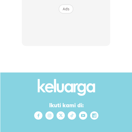
5.
TEMBIKAI
Ads
Memandangkan tembikai terdiri daripada lebih daripada
90% kandungan air, ia adalah buah-buahan yang bagus
Ikuti kami di:
untuk dimakan semasa berbuka puasa. Hal ini kerana, air
tersebut menjadikannya mudah dihadam dan membantu
menghidratkan anda. Malah, kandungan airnya yang tinggi,