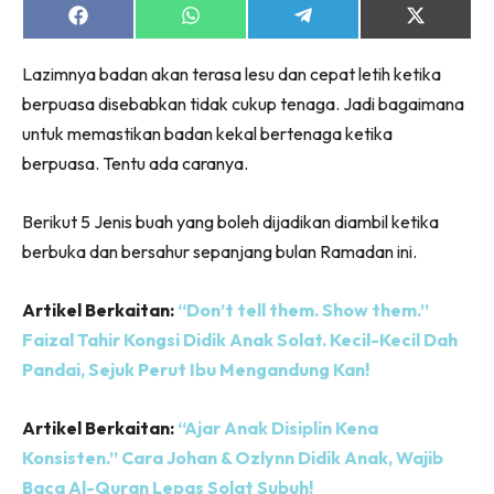
Share
Share
Share
Share
on
on
on
on
Facebook
WhatsApp
Telegram
X
Lazimnya badan akan terasa lesu dan cepat letih ketika
(Twitter)
berpuasa disebabkan tidak cukup tenaga. Jadi bagaimana
untuk memastikan badan kekal bertenaga ketika
berpuasa. Tentu ada caranya.
Berikut 5 Jenis buah yang boleh dijadikan diambil ketika
berbuka dan bersahur sepanjang bulan Ramadan ini.
Artikel Berkaitan:
“Don’t tell them. Show them.”
Faizal Tahir Kongsi Didik Anak Solat. Kecil-Kecil Dah
Pandai, Sejuk Perut Ibu Mengandung Kan!
Artikel Berkaitan:
“Ajar Anak Disiplin Kena
Konsisten.” Cara Johan & Ozlynn Didik Anak, Wajib
Baca Al-Quran Lepas Solat Subuh!