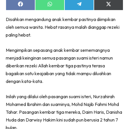
Share
Share
Share
Share
on
on
on
on
Facebook
WhatsApp
Telegram
X
Disahkan mengandung anak kembar pastinya diimpikan
(Twitter)
oleh semua wanita. Hebat rasanya malah dianggap rezeki
paling hebat.
Mengimpikan sepasang anak kembar sememangnya
menjadi keinginan semua pasangan suami isteri namun
diberikan rezeki Allah kembar tiga pastinya terasa
bagaikan satu keajaiban yang tidak mampu diluahkan
dengan kata-kata.
Inilah yang dilalui oleh pasangan suami isteri, Nurzahirah
Mohamed Ibrahim dan suaminya, Mohd Najib Fahmi Mohd
Tahar. Pasangan kembar tiga mereka, Daim Haris, Danisha
Huda dan Darwisy Hakim kini sudah pun berusia 2 tahun 7
bulan.