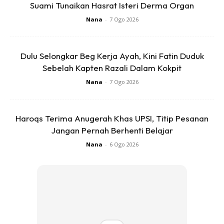
Suami Tunaikan Hasrat Isteri Derma Organ
kandungan 6 atau 7 bulan, padahalnya ketika itu
Nana
-
7 Ogo 2026
kandungan saya baru berusia 5 bulan.
Dulu Selongkar Beg Kerja Ayah, Kini Fatin Duduk
Sebelah Kapten Razali Dalam Kokpit
Nana
-
7 Ogo 2026
Ads
Haroqs Terima Anugerah Khas UPSI, Titip Pesanan
Jangan Pernah Berhenti Belajar
Nana
-
6 Ogo 2026
Pernah juga saya ditahan selama 5 hari di hospital kerana
mengalami kontraksi seperti mahu bersalin. Syukur
setelah rawatan diberikan saya kembali pulih.