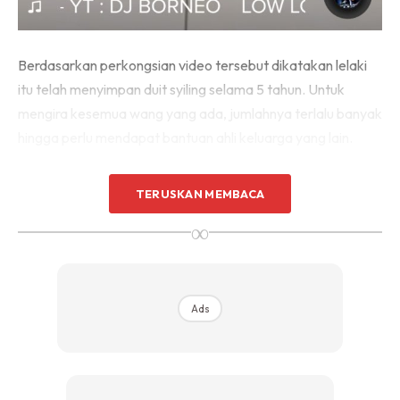
Berdasarkan perkongsian video tersebut dikatakan lelaki
itu telah menyimpan duit syiling selama 5 tahun. Untuk
mengira kesemua wang yang ada, jumlahnya terlalu banyak
hingga perlu mendapat bantuan ahli keluarga yang lain.
TERUSKAN MEMBACA
∞
Ads