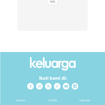
Ads
Ads
Ikuti kami di:
Ideaktiv
Pa&Ma
Hijabista