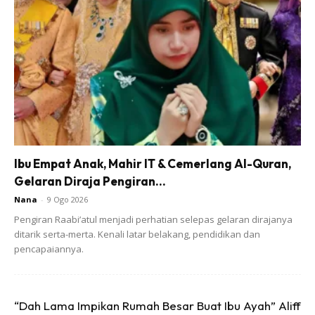
Dimuat naik dari akaun tik tok @kucingdalamakarung,
pemilik ini berkongsi video yang menunjukkan dirinya dan
seisi keluarganya membuka tong berisi wang syiling yang
disimpan lima tahun oleh ayah mereka.
Ibu Empat Anak, Mahir IT & Cemerlang Al-Quran,
Gelaran Diraja Pengiran...
Nana
-
9 Ogo 2026
Pengiran Raabi’atul menjadi perhatian selepas gelaran dirajanya
ditarik serta-merta. Kenali latar belakang, pendidikan dan
Ads
pencapaiannya.
“Dah Lama Impikan Rumah Besar Buat Ibu Ayah” Aliff