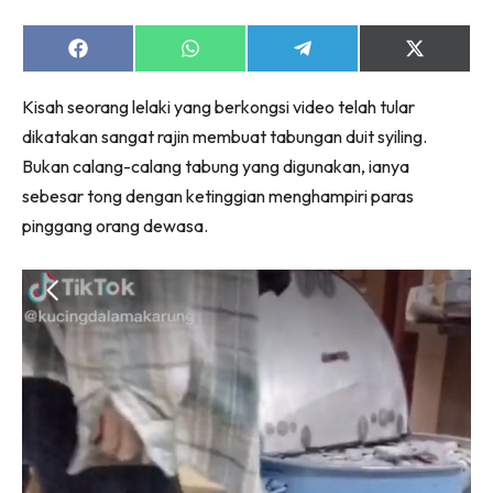
Share
Share
Share
Share
on
on
on
on
Facebook
WhatsApp
Telegram
X
Kisah seorang lelaki yang berkongsi video telah tular
(Twitter)
dikatakan sangat rajin membuat tabungan duit syiling.
Bukan calang-calang tabung yang digunakan, ianya
sebesar tong dengan ketinggian menghampiri paras
pinggang orang dewasa.