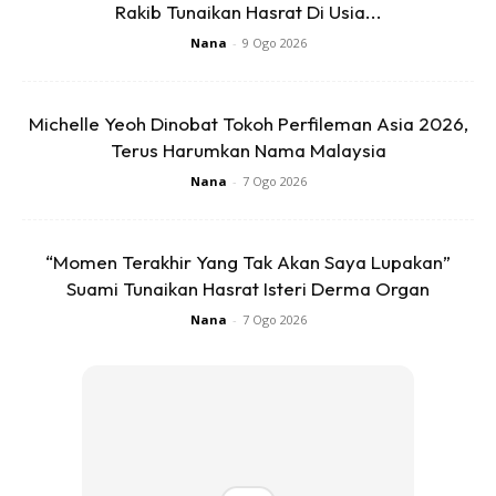
Rakib Tunaikan Hasrat Di Usia...
Nana
-
9 Ogo 2026
@kucingdalamakarung
Michelle Yeoh Dinobat Tokoh Perfileman Asia 2026,
Terus Harumkan Nama Malaysia
yuk kita mulai nabung karena lama lama jadi
bukit loohhh 🙈
##xyzbca
♬ LOW LOW
Nana
-
7 Ogo 2026
REMIX GAMELAN – YT : DJ BORNEO
“Momen Terakhir Yang Tak Akan Saya Lupakan”
Suami Tunaikan Hasrat Isteri Derma Organ
“Buka tabung 5 tahun check. Malam tadi kami selesai buka
Nana
-
7 Ogo 2026
tabyng ayah kami, dari tahun 2015. Bermula dari Maghrib
hingga pukul 9 baru selesai.”
‘Setelah mengira semuanya, ternyata jumlah simpanan duit
syiling sangat mengagumkan. Jumlahnya mencapai Rp20
juta (RM5,779).