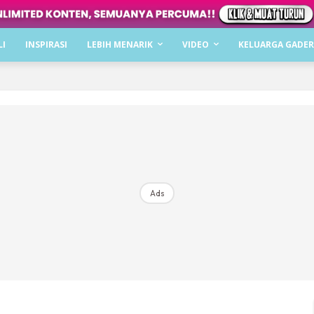
Dapatkan cerita, perkongsian dan info menarik. F
LI
INSPIRASI
LEBIH MENARIK
VIDEO
KELUARGA GADER
Dengan ini saya bersetuju dengan
Terma Penggunaan
dan
P
Langgan Sekarang
Langganan anda telah diterima. Terima kasih!
Ads
Mencari bahagia bersama KELUARGA?
Download dan baca sekarang di
KLIK DI SEENI