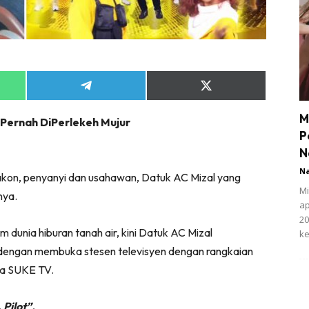
Share
Share
on
on
App
Telegram
X
M
 Pernah DiPerlekeh Mujur
(Twitter)
P
N
N
akon, penyanyi dan usahawan, Datuk AC Mizal yang
Mi
nya.
ap
20
 dunia hiburan tanah air, kini Datuk AC Mizal
ke
 dengan membuka stesen televisyen dengan rangkaian
ma SUKE TV.
 Pilot”.