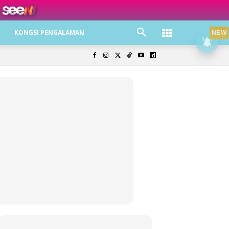
ree jer!
KONGSI PENGALAMAN
NEW
olisi Privasi