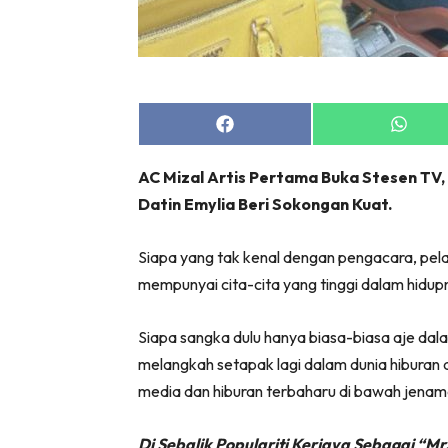
Share
Share
on
on
Facebook
Whats
AC Mizal Artis Pertama Buka Stesen TV,
Datin Emylia Beri Sokongan Kuat.
Siapa yang tak kenal dengan pengacara, pel
mempunyai cita-cita yang tinggi dalam hidup
Siapa sangka dulu hanya biasa-biasa aje dalam
melangkah setapak lagi dalam dunia hiburan
media dan hiburan terbaharu di bawah jena
Di Sebalik Populariti Kerjaya Sebagai “Mr.