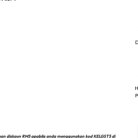
D
H
P
engan diskaun RM5 apabila anda menggunakan kod KELGST5 di