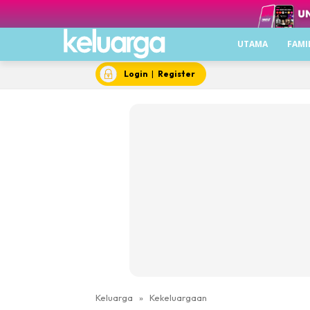
UTAMA
FAMI
Login
|
Register
Keluarga
»
Kekeluargaan