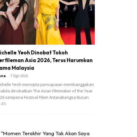
ichelle Yeoh Dinobat Tokoh
erfileman Asia 2026, Terus Harumkan
ama Malaysia
ana
-
7 Ogo 2026
chelle Yeoh mencipta pencapaian membanggakan
abila dinobatkan The Asian Filmmaker of the Year
26 sempena Festival Filem Antarabangsa Busan
-31.
“Momen Terakhir Yang Tak Akan Saya