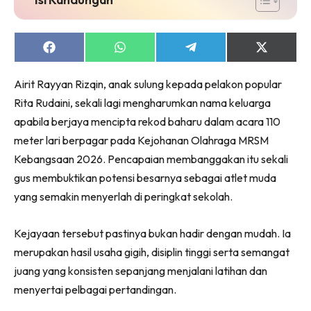
Share
Share
Share
Share
on
on
on
on
Facebook
WhatsApp
Telegram
X
Airit Rayyan Rizqin, anak sulung kepada pelakon popular
(Twitter)
Rita Rudaini, sekali lagi mengharumkan nama keluarga
apabila berjaya mencipta rekod baharu dalam acara 110
meter lari berpagar pada Kejohanan Olahraga MRSM
Kebangsaan 2026. Pencapaian membanggakan itu sekali
gus membuktikan potensi besarnya sebagai atlet muda
yang semakin menyerlah di peringkat sekolah.
Kejayaan tersebut pastinya bukan hadir dengan mudah. Ia
merupakan hasil usaha gigih, disiplin tinggi serta semangat
juang yang konsisten sepanjang menjalani latihan dan
menyertai pelbagai pertandingan.