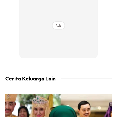
berpagar, sekali gus mencatat satu lagi pencapaian
membanggakan dalam perjalanan karier sukannya.
Kejayaan tersebut menjadi bukti bahawa usaha
Ads
berterusan, latihan yang konsisten dan disiplin tinggi mampu
menghasilkan prestasi luar biasa walaupun perlu
mengimbangi tanggungjawab sebagai seorang pelajar.
Cerita Keluarga Lain
Ads