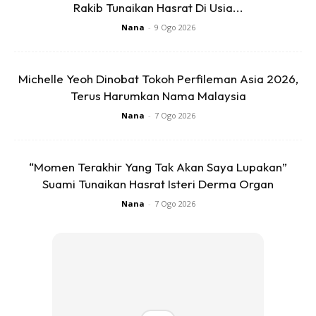
Rita Rudaini Luah Rasa Syukur
Rakib Tunaikan Hasrat Di Usia...
Nana
-
9 Ogo 2026
Lebih bermakna, kejayaan itu turut menjadi detik yang
cukup membanggakan buat ibunya, Rita Rudaini, yang
selama ini sentiasa menjadi tulang belakang dan sumber
Michelle Yeoh Dinobat Tokoh Perfileman Asia 2026,
Terus Harumkan Nama Malaysia
kekuatan buat anak-anaknya.
Nana
-
7 Ogo 2026
Menerusi satu perkongsian di Instagram, Rita meluahkan
rasa syukur serta bangga melihat hasil usaha anak
“Momen Terakhir Yang Tak Akan Saya Lupakan”
sulungnya membuahkan kejayaan.
Suami Tunaikan Hasrat Isteri Derma Organ
Nana
-
7 Ogo 2026
Ads