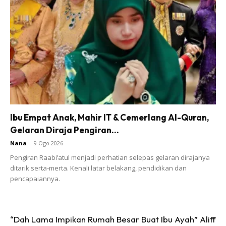
Pencapaian Airit turut menjadi inspirasi kepada rakan-
rakan seusia agar tidak mudah berputus asa dalam
mengejar impian masing-masing sama ada dalam bidang
akademik mahupun sukan.
Ibu Empat Anak, Mahir IT & Cemerlang Al-Quran,
Gelaran Diraja Pengiran...
Nana
-
9 Ogo 2026
Pengiran Raabi’atul menjadi perhatian selepas gelaran dirajanya
ditarik serta-merta. Kenali latar belakang, pendidikan dan
pencapaiannya.
“Dah Lama Impikan Rumah Besar Buat Ibu Ayah” Aliff