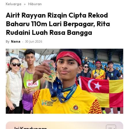
Keluarga
»
Hiburan
Airit Rayyan Rizqin Cipta Rekod
Baharu 110m Lari Berpagar, Rita
Rudaini Luah Rasa Bangga
By
Nana
-
30 Jun 2026
Isi Kandungan