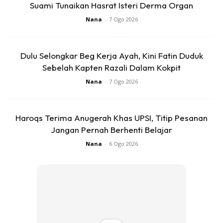
Suami Tunaikan Hasrat Isteri Derma Organ
Nana
-
7 Ogo 2026
Dulu Selongkar Beg Kerja Ayah, Kini Fatin Duduk
Sebelah Kapten Razali Dalam Kokpit
Nana
-
7 Ogo 2026
Haroqs Terima Anugerah Khas UPSI, Titip Pesanan
Jangan Pernah Berhenti Belajar
Nana
-
6 Ogo 2026
Lima bulan mengenali antara satu sama lain, pasangan ini
mengambil keputusan untuk menoktahkan hubungan
dengan ikatan pernikahan. Dalam majlis pernikahan ahad