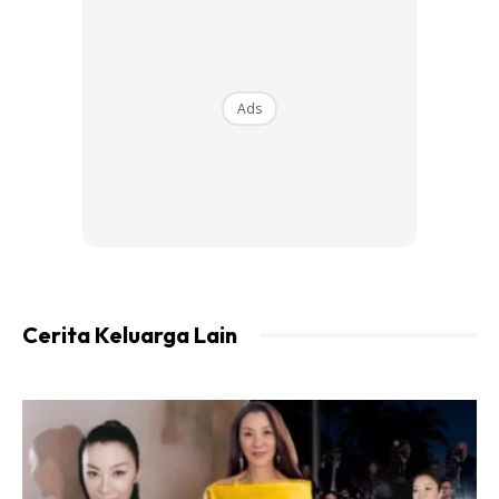
Ads
View this post on Instagram
Cerita Keluarga Lain
Expect The Unexpected And Trust Your
Journey. Accept Whatever Befalls You ? . . .
Assalamualaikum Everyone, I Got Engaged
On 12.01.2019. I Would Like To Thank All Of