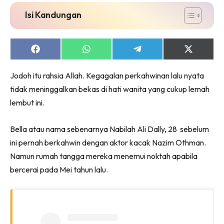
Isi Kandungan
Share
Share
Share
Share
on
on
on
on
Facebook
WhatsApp
Telegram
X
Jodoh itu rahsia Allah. Kegagalan perkahwinan lalu nyata
(Twitter)
tidak meninggalkan bekas di hati wanita yang cukup lemah
lembut ini.
Bella atau nama sebenarnya Nabilah Ali Dally, 28 sebelum
ini pernah berkahwin dengan aktor kacak Nazim Othman.
Namun rumah tangga mereka menemui noktah apabila
bercerai pada Mei tahun lalu.