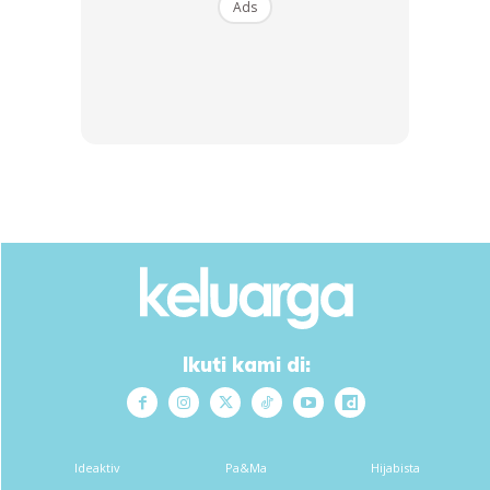
Ads
lalu, Bella menerima mas kahwin sebanyak RM1000
beserta tujuh dulang hantaran.
Ads
Ikuti kami di:
Ideaktiv
Pa&Ma
Hijabista