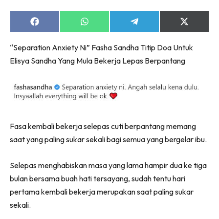
Share
Share
Share
Share
on
on
on
on
Facebook
WhatsApp
Telegram
X
“Separation Anxiety Ni” Fasha Sandha Titip Doa Untuk
(Twitter)
Elisya Sandha Yang Mula Bekerja Lepas Berpantang
Fasa kembali bekerja selepas cuti berpantang memang
saat yang paling sukar sekali bagi semua yang bergelar ibu.
Selepas menghabiskan masa yang lama hampir dua ke tiga
bulan bersama buah hati tersayang, sudah tentu hari
pertama kembali bekerja merupakan saat paling sukar
sekali.