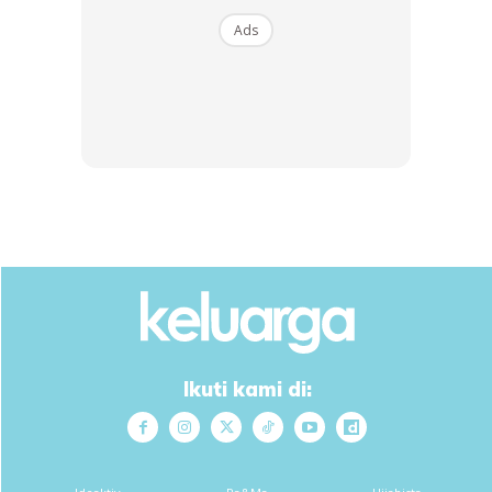
everything will be ok
Ads
Menurut Hello Sehat
, Separation anxiety disorder
(SAD)
adalah salah satu gangguan kecemasan yang biasanya
terjadi pada anak-anak. Sebenarnya, wajar jika anak
merasa sedih saat kena berpisah dengan ibu bapa,
terutama ketika di usia bayi dan kanak-kanak.
Ads
Ikuti kami di: