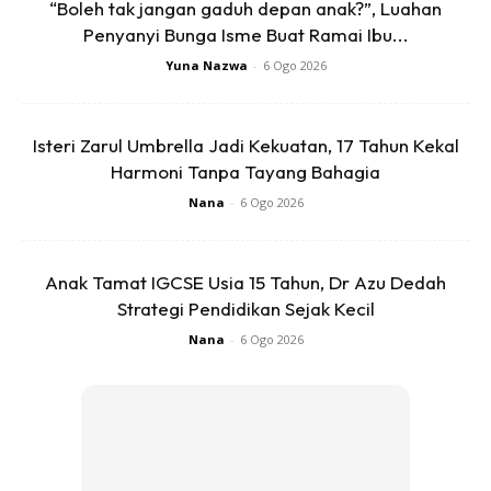
“Boleh tak jangan gaduh depan anak?”, Luahan
Penyanyi Bunga Isme Buat Ramai Ibu...
Yuna Nazwa
-
6 Ogo 2026
A Post Shared By Nur Elisya (@elisyasandhaofficial)
Isteri Zarul Umbrella Jadi Kekuatan, 17 Tahun Kekal
Harmoni Tanpa Tayang Bahagia
Nana
-
6 Ogo 2026
Fasha Sandha Doakan Semuanya Okay
Anak Tamat IGCSE Usia 15 Tahun, Dr Azu Dedah
Menjengah ke ruangan komen, kelihatan Fasha Sandha
Strategi Pendidikan Sejak Kecil
turut meninggalkan komen kepada adik tersayang sebagai
Nana
-
6 Ogo 2026
tanda sokongan dan memahami situasi yang dilalui oleh
Elisya kerana dia turut melalui perasaan tersebut selepas
melahirkan anak dahulu.
Separation anxiety ni. Angah selalu kena dulu. Insyaallah