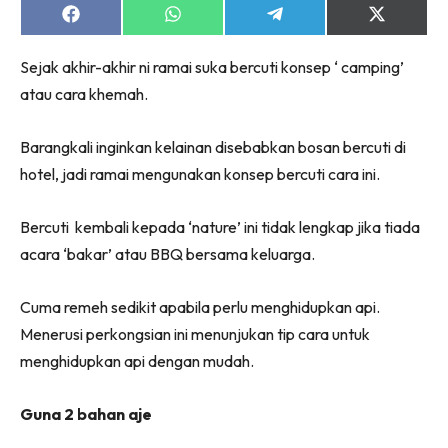
Share
Share
Share
Share
on
on
on
on
Facebook
WhatsApp
Telegram
X
Sejak akhir-akhir ni ramai suka bercuti konsep ‘ camping’
(Twitter)
atau cara khemah.
Barangkali inginkan kelainan disebabkan bosan bercuti di
hotel, jadi ramai mengunakan konsep bercuti cara ini.
Bercuti kembali kepada ‘nature’ ini tidak lengkap jika tiada
acara ‘bakar’ atau BBQ bersama keluarga.
Cuma remeh sedikit apabila perlu menghidupkan api.
Menerusi perkongsian ini menunjukan tip cara untuk
menghidupkan api dengan mudah.
Guna 2 bahan aje