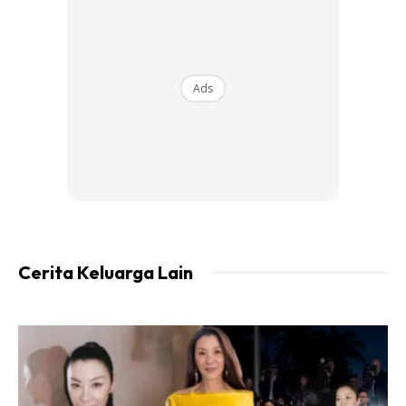
Ads
Ads
Kemudian kita bg anak2 exam samarata dan kelaskan
‘kepandaian’ mereka…sedangkan Einstein ckp…
Cerita Keluarga Lain
“Everybody is a genius. But if you judge a fish by its ability
to climb a tree, it will live its whole life believing that it is
stupid”
Dan Islam mengatakan bahawa pendidikan anak