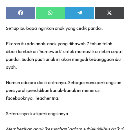
Share
Share
Share
Share
on
on
on
on
Facebook
WhatsApp
Telegram
X
Setiap ibu bapa inginkan anak yang cedik pandai.
(Twitter)
Ekoran itu ada anak-anak yang dibawah 7 tahun telah
diberi lambakan ‘homework’ untuk memastikan lebih cepat
pandai. Sudah pasti anak ini akan menjadi kebanggaan ibu
ayah.
Namun ada pro dan kontranya. Sebagaimana perkongsian
pensyarah pendidikan kanak-kanak ini menerusi
facebooknya, Teacher Ina.
Seterusnya ikuti perkongsianya.
Memberikan anak ‘kesusahan’ dalam subjek/silibus baik di