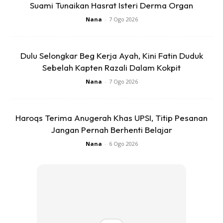
Suami Tunaikan Hasrat Isteri Derma Organ
Buy Now
Buy Now
Nana
-
7 Ogo 2026
1
/
5
❮
❯
Dulu Selongkar Beg Kerja Ayah, Kini Fatin Duduk
Sebelah Kapten Razali Dalam Kokpit
Nana
-
7 Ogo 2026
Haroqs Terima Anugerah Khas UPSI, Titip Pesanan
Jangan Pernah Berhenti Belajar
Ads
Nana
-
6 Ogo 2026
DRILL…PAKSA…PEJAM MATA…