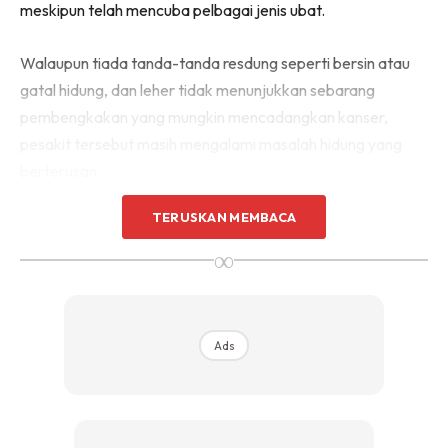
meskipun telah mencuba pelbagai jenis ubat.
Walaupun tiada tanda-tanda resdung seperti bersin atau
gatal hidung, dan leher tidak menunjukkan sebarang
pembengkakan yang mungkin mencadangkan kanser,
pesakit tersebut masih mengalami masalah hidung yang
berterusan.
TERUSKAN MEMBACA
∞
Ads
Ads