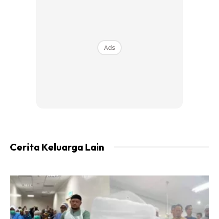
Pemeriksaan doktor menggunakan nasal endoscope
mendapati hidung kiri pesakit hampir tertutup dengan
Ads
kotoran hitam berbau. Setelah pembersihan dilakukan,
doktor menemui sesuatu yang mengejutkan – pesakit
tersebut disahkan menghidap penyakit rhinolith.
Cerita Keluarga Lain
Ads