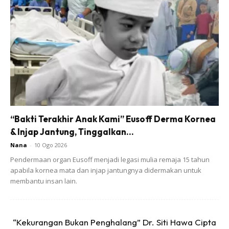
“Bakti Terakhir Anak Kami” Eusoff Derma Kornea
& Injap Jantung, Tinggalkan...
Nana
-
10 Ogo 2026
ini merupakan objek yang ada dalam hidung beliau. ‘Bead’ ni mungkin dah ada
lama di situ. Lama-kelamaan jangkitan boleh berlaku, pembentukan batu
Pendermaan organ Eusoff menjadi legasi mulia remaja 15 tahun
seperti ‘rhinolith’ juga boleh berlaku.
apabila kornea mata dan injap jantungnya didermakan untuk
membantu insan lain.
“Saya periksa hidung beliau. Saya gunakan nasal
endoscope bersama skrin tv, hidung kirinya sudah hampir
tertutup. Ada kotoran hitam berbau di situ. Perlahan-
“Kekurangan Bukan Penghalang” Dr. Siti Hawa Cipta