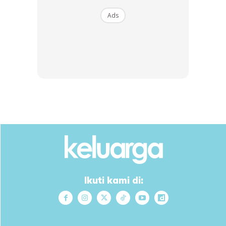
Ads
SHOPEE MY
SHOPEE MY
CENDAWAN RANGUP BY
[500g – 1kg] Frozen Halal
HERO CHEF
Dimsum / Dimsum Sejuk
B...
RM14.6
RM24
RM14.6
RM49
Buy Now
Buy Now
Ikuti kami di:
1
/
5
❮
❯
Doktor mengingatkan orang ramai yang mempunyai gejala