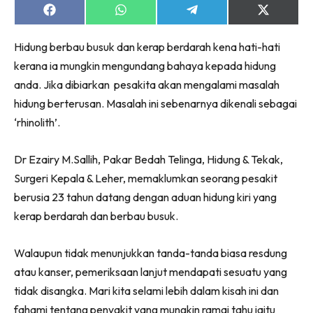
Share
Share
Share
Share
on
on
on
on
Facebook
WhatsApp
Telegram
X
Hidung berbau busuk dan kerap berdarah kena hati-hati
(Twitter)
kerana ia mungkin mengundang bahaya kepada hidung
anda. Jika dibiarkan pesakita akan mengalami masalah
hidung berterusan. Masalah ini sebenarnya dikenali sebagai
‘rhinolith’.
Dr Ezairy M.Sallih, Pakar Bedah Telinga, Hidung & Tekak,
Surgeri Kepala & Leher, memaklumkan seorang pesakit
berusia 23 tahun datang dengan aduan hidung kiri yang
kerap berdarah dan berbau busuk.
Walaupun tidak menunjukkan tanda-tanda biasa resdung
atau kanser, pemeriksaan lanjut mendapati sesuatu yang
tidak disangka. Mari kita selami lebih dalam kisah ini dan
fahami tentang penyakit yang mungkin ramai tahu iaitu