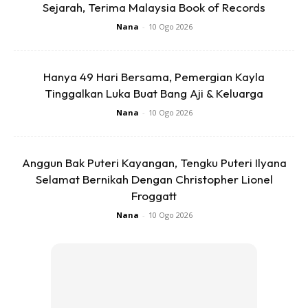
lahan saya bersihkan hidung beliau, sehingga saya
Sejarah, Terima Malaysia Book of Records
menjumpai sesuatu yang tidak saya sangka.”
Nana
-
10 Ogo 2026
“Kawan-kawan.. jika anda ada tanda dan gejala seperti
ini, anda mungkin bukan mengalami resdung, ia juga
Hanya 49 Hari Bersama, Pemergian Kayla
Tinggalkan Luka Buat Bang Aji & Keluarga
mungkin bukan disebabkan kanser. Tetapi ia mungkin
sejenis penyakit dipanggil sebagai ‘rhinolith’.”
Nana
-
10 Ogo 2026
“Apa itu rhinolith? Rhinolith ini berlaku di dalam hidung
Anggun Bak Puteri Kayangan, Tengku Puteri Ilyana
apabila sesuatu objek atau apa-apa pun foreign body
Selamat Bernikah Dengan Christopher Lionel
duduk lama dalam hidung akhirnya akan membentuk
Froggatt
sebatian seperti batu rhinolith. Pesakit akan mengalami
Nana
-
10 Ogo 2026
gejala hidung berbau, mengeluarkan cecair, sesetengah
kes boleh mengakibatkan jangkitan!”
Anda mungkin berminat dengan