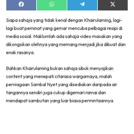
Share
Share
Share
Share
on
on
on
on
Facebook
WhatsApp
Telegram
X
Siapa sahaja yang tidak kenal dengan Khairulaming, lagi-
(Twitter)
lagi buat peminat yang gemar mencuba pelbagai resipi di
media sosial. Maklumlah ada sahaja video masakan yang
dikongsikan olehnya yang memang menjadi jika dibuat dan
enak rasanya.
Bahkan Khairulaming bukan sahaja sibuk menyajikan
content yang menepati citarasa wargamaya, malah
perniagaan Sambal Nyet yang disediakan daripada air
tangannya sendiri juga cukup digemari ramai dan
mendapat sambutan yang luar biasa permintaannya.