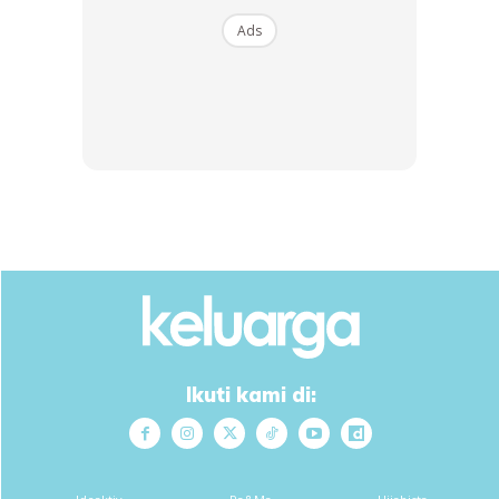
Ads
Hebatnya lagi, semua stafnta diberi layanan istimewa
dengan bermalam di hotel lima bintang dan juga turut
memberikan duit poket untuk membeli belah di Genting
Premium Outlet. Selain itu, mereka turut dibawa ke Taman
Hiburan Genting Skyworlds sebelum bergerak ke Kuala
Lumpur.
Ikuti kami di: