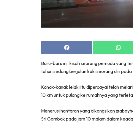
Share
Share
on
on
Facebook
Whats
Baru-baru ini, kisah seorang pemuda yang t
tahun sedang berjalan kaki seorang diri pada 
Kanak-kanak lelaki itu dipercayai telah melari
10 km untuk pulang ke rumahnya yang terleta
Menerusi hantaran yang dikongsikan @aboyha
Sri Gombak pada jam 10 malam dalam keadaa