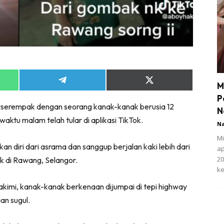
Share
Share
M
on
on
P
App
Telegram
X
erserempak dengan seorang kanak-kanak berusia 12
(Twitter)
N
waktu malam telah tular di aplikasi TikTok.
N
Mi
kan diri dari asrama dan sanggup berjalan kaki lebih dari
ap
20
k di Rawang, Selangor.
ke
kimi, kanak-kanak berkenaan dijumpai di tepi highway
n sugul.