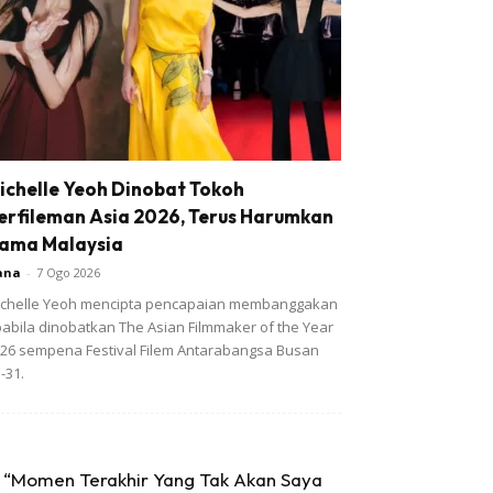
ichelle Yeoh Dinobat Tokoh
erfileman Asia 2026, Terus Harumkan
ama Malaysia
ana
-
7 Ogo 2026
chelle Yeoh mencipta pencapaian membanggakan
abila dinobatkan The Asian Filmmaker of the Year
26 sempena Festival Filem Antarabangsa Busan
-31.
“Momen Terakhir Yang Tak Akan Saya