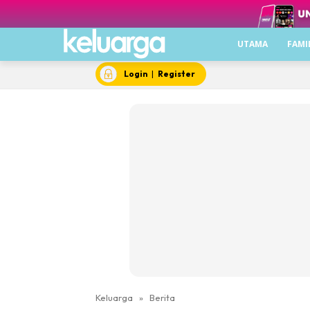
UTAMA
FAMI
Login
|
Register
Keluarga
»
Berita