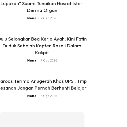
Lupakan” Suami Tunaikan Hasrat Isteri
Derma Organ
Nana
-
7 Ogo 2026
ulu Selongkar Beg Kerja Ayah, Kini Fatin
Duduk Sebelah Kapten Razali Dalam
Kokpit
Nana
-
7 Ogo 2026
aroqs Terima Anugerah Khas UPSI, Titip
esanan Jangan Pernah Berhenti Belajar
Nana
-
6 Ogo 2026