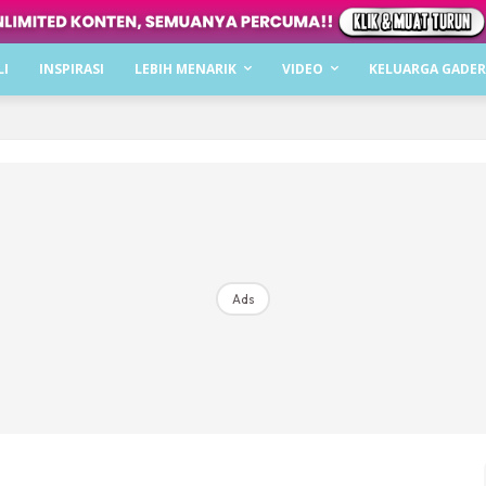
Dapatkan cerita, perkongsian dan info menarik. F
LI
INSPIRASI
LEBIH MENARIK
VIDEO
KELUARGA GADER
Dengan ini saya bersetuju dengan
Terma Penggunaan
dan
P
Langgan Sekarang
Langganan anda telah diterima. Terima kasih!
Ads
Mencari bahagia bersama KELUARGA?
Download dan baca sekarang di
KLIK DI SEENI