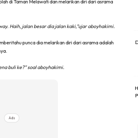
h di Taman Melawati dan melarikan diri dari asrama
way. Haih, jalan besar dia jalan kaki,”ujar aboyhakimi.
D
beritahu punca dia melarikan diri dari asrama adalah
nya.
na buli ke?” soal aboyhakimi.
H
P
Ads