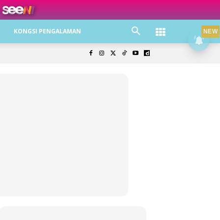
ree jer!
KONGSI PENGALAMAN
NEW
olisi Privasi