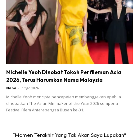
Video yang dikongsi itu membuatkan wargamaya bersemut
melihat dua beranak ini menghabiskan masa bersama.
Michelle Yeoh Dinobat Tokoh Perfileman Asia
Ads
2026, Terus Harumkan Nama Malaysia
Nana
-
7 Ogo 2026
Michelle Yeoh mencipta pencapaian membanggakan apabila
dinobatkan The Asian Filmmaker of the Year 2026 sempena
Festival Filem Antarabangsa Busan ke-31.
Peminat Luah Rasa Hati Dan Berdoa Pasangan Ini
Temui Kebahagiaan
“Momen Terakhir Yang Tak Akan Saya Lupakan”