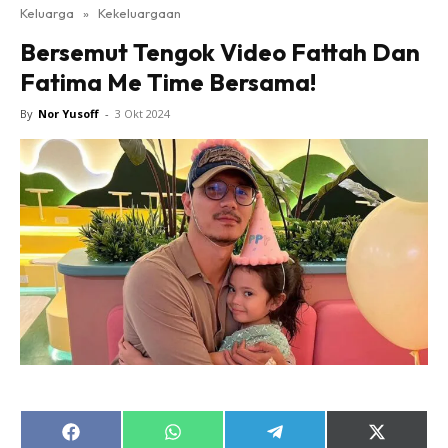
Keluarga
»
Kekeluargaan
Bersemut Tengok Video Fattah Dan
Fatima Me Time Bersama!
By
Nor Yusoff
-
3 Okt 2024
Share
Share
Share
Share