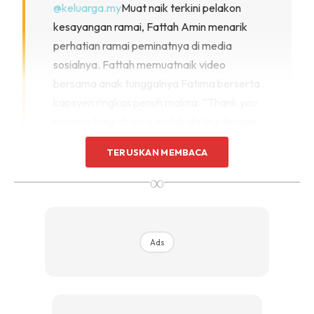
@keluarga.my
Muat naik terkini pelakon
kesayangan ramai, Fattah Amin menarik
perhatian ramai peminatnya di media
sosialnya. Fattah memuatnaik video
bersama anak tunggalnya Fatima berserta
kapsyen ringkas penuh makna. “Thank you
mommy bagi chance daddy dating dengan
Fatima”-Fattah
TERUSKAN MEMBACA
♬ Original Sound – Keluarga
∞
UCAPAN TERIMA KASIH
Ads