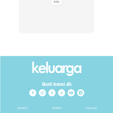
Ads
Ikuti kami di:
Ideaktiv
Pa&Ma
Hijabista