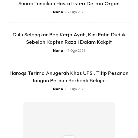
Suami Tunaikan Hasrat Isteri Derma Organ
Melihat video dan kapsyen penuh makna Fattah, ramai
Nana
-
7 Ogo 2026
peminatnya menitipkan doa agar mereka kembali bahagia.
Ada juga meluahkan terharu melihat Fatima bersama
ayahnya tanpa ibu.
Dulu Selongkar Beg Kerja Ayah, Kini Fatin Duduk
Sebelah Kapten Razali Dalam Kokpit
Nana
-
7 Ogo 2026
Haroqs Terima Anugerah Khas UPSI, Titip Pesanan
Jangan Pernah Berhenti Belajar
Ads
Nana
-
6 Ogo 2026