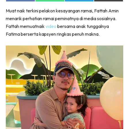
on
on
on
on
Facebook
WhatsApp
Telegram
X
Muat naik terkini pelakon kesayangan ramai, Fattah Amin
(Twitter)
menarik perhatian ramai peminatnya di media sosialnya.
Fattah memuatnaik
video
bersama anak tunggalnya
Fatima berserta kapsyen ringkas penuh makna.