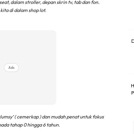
at, dalam stroller, depan skrin tv, tab dan fon.
kita di dalam shop lot.
D
Ads
H
P
umsy’ ( cemerkap ) dan mudah penat untuk fokus
pada tahap 0 hingga 6 tahun.