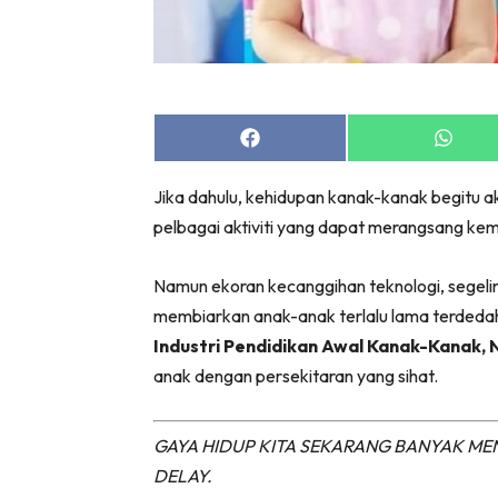
Share
Share
on
on
Facebook
Whats
Jika dahulu, kehidupan kanak-kanak begitu 
pelbagai aktiviti yang dapat merangsang kem
Namun ekoran kecanggihan teknologi, segelin
membiarkan anak-anak terlalu lama terdedah
Industri Pendidikan Awal Kanak-Kanak, N
anak dengan persekitaran yang sihat.
GAYA HIDUP KITA SEKARANG BANYAK ME
DELAY.