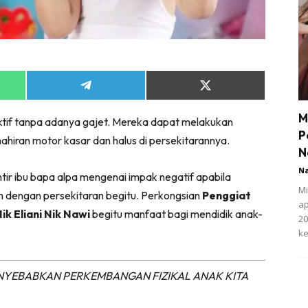
Share
Share
on
on
App
Telegram
X
M
aktif tanpa adanya gajet. Mereka dapat melakukan
(Twitter)
P
ahiran motor kasar dan halus di persekitarannya.
N
N
tir ibu bapa alpa mengenai impak negatif apabila
Mi
 dengan persekitaran begitu. Perkongsian
Penggiat
ap
ik Eliani Nik Nawi
begitu manfaat bagi mendidik anak-
20
ke
NYEBABKAN PERKEMBANGAN FIZIKAL ANAK KITA