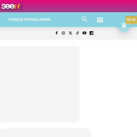
ree jer!
KONGSI PENGALAMAN
NEW
olisi Privasi