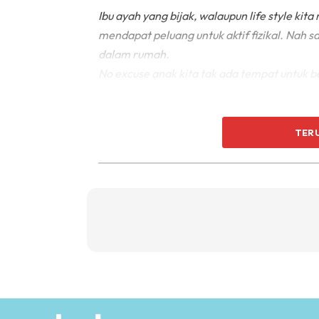
Ibu ayah yang bijak, walaupun life style kit
mendapat peluang untuk aktif fizikal. Nah s
dalam rumah.
No excuse anak kita tak ada tempat untuk 
TER
Seminggu sekali bermainlah di luar untuk a