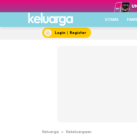
UTAMA
FAMI
Login
|
Register
Keluarga
»
Kekeluargaan