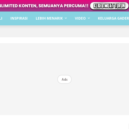
Dapatkan cerita, perkongsian dan info menarik. F
LI
INSPIRASI
LEBIH MENARIK
VIDEO
KELUARGA GADER
Dengan ini saya bersetuju dengan
Terma Penggunaan
dan
P
Langgan Sekarang
Langganan anda telah diterima. Terima kasih!
Ads
Mencari bahagia bersama KELUARGA?
Download dan baca sekarang di
KLIK DI SEENI