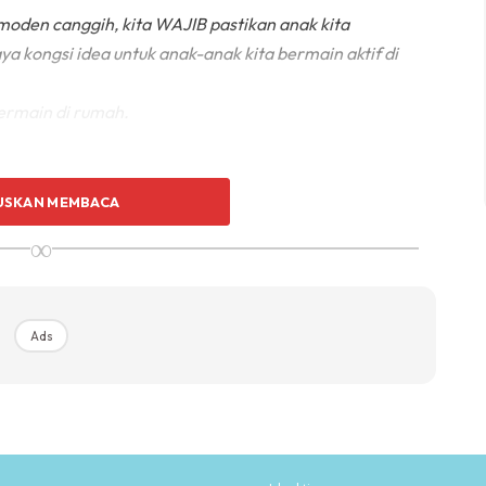
a moden canggih, kita WAJIB pastikan anak kita
aya kongsi idea untuk anak-anak kita bermain aktif di
bermain di rumah.
USKAN MEMBACA
∞
Ads
Ads
nak kenal dan mesra alam.