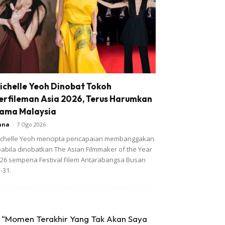
ichelle Yeoh Dinobat Tokoh
erfileman Asia 2026, Terus Harumkan
ama Malaysia
ana
-
7 Ogo 2026
chelle Yeoh mencipta pencapaian membanggakan
abila dinobatkan The Asian Filmmaker of the Year
26 sempena Festival Filem Antarabangsa Busan
-31.
“Momen Terakhir Yang Tak Akan Saya