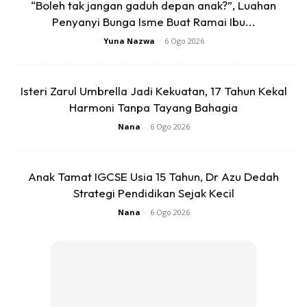
minum, sanggup tahan buang air. Nak biarkan pesakit
“Boleh tak jangan gaduh depan anak?”, Luahan
mati didepan mata semata-mata nak sarungkan
Penyanyi Bunga Isme Buat Ramai Ibu...
perlindungan lengkap terlebih dahulu adalah sesuatu
Yuna Nazwa
-
6 Ogo 2026
yang sukar diterima akal.
Isteri Zarul Umbrella Jadi Kekuatan, 17 Tahun Kekal
Anda mungkin berminat dengan
Harmoni Tanpa Tayang Bahagia
Nana
-
6 Ogo 2026
Anak Tamat IGCSE Usia 15 Tahun, Dr Azu Dedah
Strategi Pendidikan Sejak Kecil
Nana
-
6 Ogo 2026
SHOPEE MY
SHOPEE MY
CENDAWAN RANGUP BY
[500g – 1kg] Frozen Halal
HERO CHEF
Dimsum / Dimsum Sejuk
B...
RM14.6
RM24
RM14.6
RM49