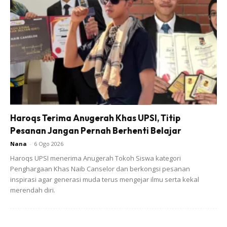
cepat. Saya tak sanggup tengok!” jawab MO saya.
Ya. Dia masih trauma mendengar raungan anak pesakit
di telefon yang dalam kuarantin, tatkala dia sampaikan
khabar ayahnya di ICU baru saja meninggal dunia.
Sepanjang Hayat Saya, Inilah Pandemik
Haroqs Terima Anugerah Khas UPSI, Titip
Pertama Yang Saya Saksikan.
Pesanan Jangan Pernah Berhenti Belajar
Nana
-
6 Ogo 2026
Haroqs UPSI menerima Anugerah Tokoh Siswa kategori
Penghargaan Khas Naib Canselor dan berkongsi pesanan
Ia pengajaran yang besar.
inspirasi agar generasi muda terus mengejar ilmu serta kekal
merendah diri.
Untuk doktor yang dah biasa dahulukan pesakit dalam
segala hal; sampai tak kisahkan rehat, atau makan