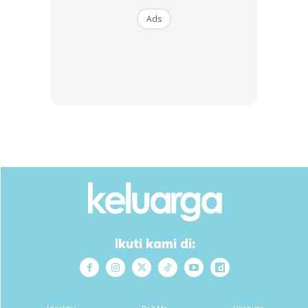
Ads
Buy Now
Buy Now
1
/
5
❮
❯
Ads
Ikuti kami di:
Bak ibu yang menyaksikan saat-saat anaknya bakal