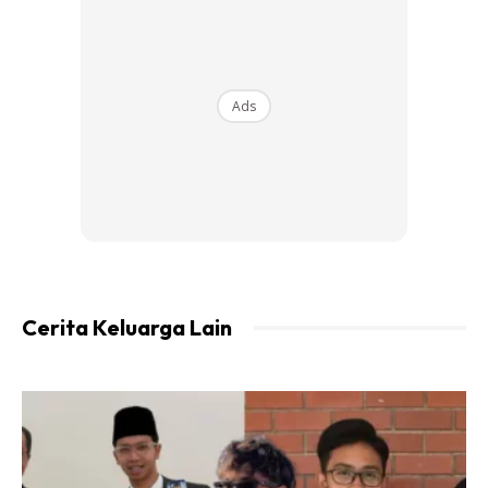
terlebih dahulu sebelum menyelamatkan mereka.”
Mantra sama saya ulang-ulangkan.
Ads
Ads
Cerita Keluarga Lain
“Tapi sementara nak sarung PPE, patient boleh
bradycardic sampai asystole (jantung memperlahan
sampai terhenti). Cytokine surge boleh terjadi terlalu