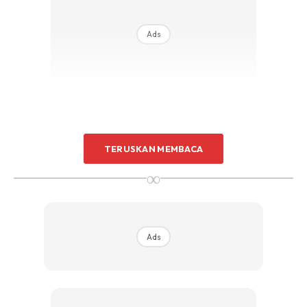
Ads
Berkali-kali kami berpesan kepada doktor muda yang
TERUSKAN MEMBACA
mengendalikan pesakit Covid di ICU;
∞
“Pastikan pakai PPE sebelum attend pesakit. Selagi PPE
takde, jangan fikir nak dekat dengan pesakit.
Ads
Tak mengapa pesakit tak stabil. Tak mengapa nadi
mereka memuncak. Tak mengapa tekanan darah mereka
jatuh ke lantai. Yang penting kamu mesti lindungi diri