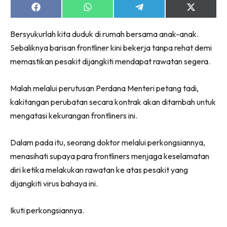
Share
Share
Share
Share
on
on
on
on
Facebook
WhatsApp
Telegram
X
Bersyukurlah kita duduk di rumah bersama anak-anak.
(Twitter)
Sebaliknya barisan frontliner kini bekerja tanpa rehat demi
memastikan pesakit dijangkiti mendapat rawatan segera.
Malah melalui perutusan Perdana Menteri petang tadi,
kakitangan perubatan secara kontrak akan ditambah untuk
mengatasi kekurangan frontliners ini.
Dalam pada itu, seorang doktor melalui perkongsiannya,
menasihati supaya para frontliners menjaga keselamatan
diri ketika melakukan rawatan ke atas pesakit yang
dijangkiti virus bahaya ini.
Ikuti perkongsiannya.