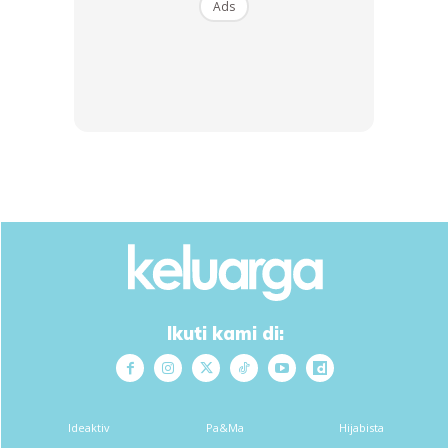
Ads
Ikuti kami di:
Ideaktiv
Pa&Ma
Hijabista