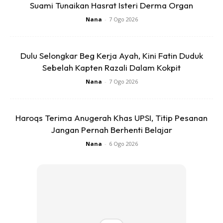
Suami Tunaikan Hasrat Isteri Derma Organ
Nana
-
7 Ogo 2026
Dulu Selongkar Beg Kerja Ayah, Kini Fatin Duduk
Sebelah Kapten Razali Dalam Kokpit
Jangan lupa letak baja!
Nana
-
7 Ogo 2026
5. Bila dah nampak pokok mula mengeluarkan pucuk
baru, berilah baja kopi ataupun baja NPK Hijau 15:15:15. In
Haroqs Terima Anugerah Khas UPSI, Titip Pesanan
syaa Allah pokok kesom akan menjadi pokok baru
Jangan Pernah Berhenti Belajar
semula.
Nana
-
6 Ogo 2026