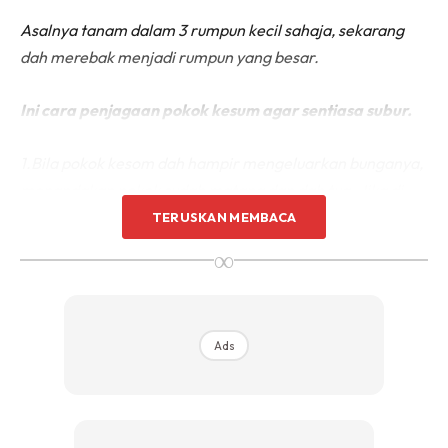
Asalnya tanam dalam 3 rumpun kecil sahaja, sekarang
dah merebak menjadi rumpun yang besar.
Ini cara penjagaan pokok kesum agar sentiasa subur.
1.Bila pokok kesom dah hampir mengeluarkan bunganya,
menandakan pokok sudah matang dan dah tua. Jika di
biarkan berterusan lama kelamaan ia akan mati.
TERUSKAN MEMBACA
∞
Ads
Ads