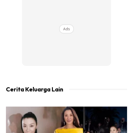
2. Sebaiknya bila dah mula nak berbunga, kerat atau
Ads
cantas. Tinggalkan sejengkal atau dua jengkal dari aras
tanah.
Cerita Keluarga Lain