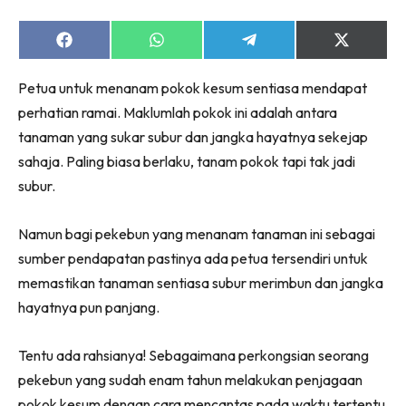
Share
Share
Share
Share
on
on
on
on
Facebook
WhatsApp
Telegram
X
Petua untuk menanam pokok kesum sentiasa mendapat
(Twitter)
perhatian ramai. Maklumlah pokok ini adalah antara
tanaman yang sukar subur dan jangka hayatnya sekejap
sahaja. Paling biasa berlaku, tanam pokok tapi tak jadi
subur.
Namun bagi pekebun yang menanam tanaman ini sebagai
sumber pendapatan pastinya ada petua tersendiri untuk
memastikan tanaman sentiasa subur merimbun dan jangka
hayatnya pun panjang.
Tentu ada rahsianya! Sebagaimana perkongsian seorang
pekebun yang sudah enam tahun melakukan penjagaan
pokok kesum dengan cara mencantas pada waktu tertentu