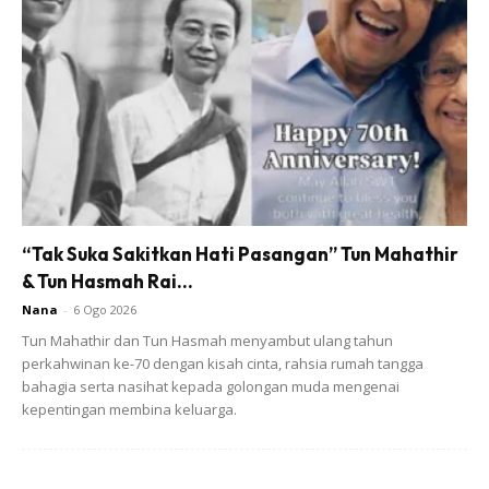
Asar .
7.Berzikir lepas solat Subhanallah 33x , Alhamdulillah 33x ,
Allahuakbar 33x . Jadikan amalan hingga tak boleh
ditinggalkan.
“Tak Suka Sakitkan Hati Pasangan” Tun Mahathir
& Tun Hasmah Rai...
Nana
-
6 Ogo 2026
Tun Mahathir dan Tun Hasmah menyambut ulang tahun
perkahwinan ke-70 dengan kisah cinta, rahsia rumah tangga
bahagia serta nasihat kepada golongan muda mengenai
kepentingan membina keluarga.
8.Baca 2 ayat terakhir Surah Al-Baqarah setiap kali selepas
Solat Maghrib & Subuh .