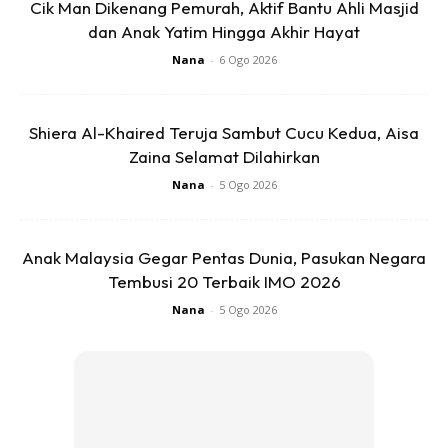
Cik Man Dikenang Pemurah, Aktif Bantu Ahli Masjid
9.Tahan diri dari mengumpat, mengata atau menyakiti hati
dan Anak Yatim Hingga Akhir Hayat
orang lain. Jauhi fitnah.
Nana
-
6 Ogo 2026
10.Maafkan semua orang setiap kali sebelum tidur .
Sumber :
Khairul Ezuwan
Shiera Al-Khaired Teruja Sambut Cucu Kedua, Aisa
Zaina Selamat Dilahirkan
Nana
-
5 Ogo 2026
Anak Malaysia Gegar Pentas Dunia, Pasukan Negara
Tembusi 20 Terbaik IMO 2026
Nana
-
5 Ogo 2026