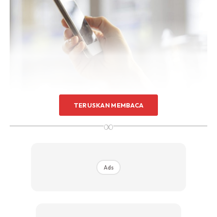
TERUSKAN MEMBACA
∞
2.Jangan tinggalkan baca ayat Kursi setiap kali selepas
solat Fardhu .
Ads
3.Baca surah Al-Mulk setiap malam . (contohnya Setkan
baca setiap habis solat Maghrib untuk jadikan rutin)
4.Baca Surah Al-Kahfi setiap malam Jumaat ayat 1 – 110 .