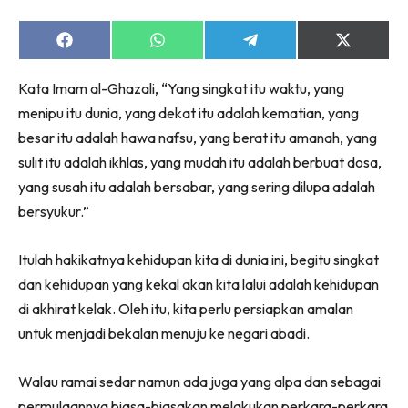
Share
Share
Share
Share
on
on
on
on
Facebook
WhatsApp
Telegram
X
Kata Imam al-Ghazali, “Yang singkat itu waktu, yang
(Twitter)
menipu itu dunia, yang dekat itu adalah kematian, yang
besar itu adalah hawa nafsu, yang berat itu amanah, yang
sulit itu adalah ikhlas, yang mudah itu adalah berbuat dosa,
yang susah itu adalah bersabar, yang sering dilupa adalah
bersyukur.”
Itulah hakikatnya kehidupan kita di dunia ini, begitu singkat
dan kehidupan yang kekal akan kita lalui adalah kehidupan
di akhirat kelak. Oleh itu, kita perlu persiapkan amalan
untuk menjadi bekalan menuju ke negari abadi.
Walau ramai sedar namun ada juga yang alpa dan sebagai
permulaannya biasa-biasakan melakukan perkara-perkara