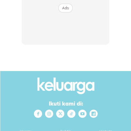
Ads
Ads
Nak tahu, KELUARGA ada hadiah wang tunai
RM500
nak
beri kepada anak-anak anda! Caranya mudah sahaja, anda
Ikuti kami di:
perlu kongsikan perasaan rasa bangga menjadi anak
Malaysia.
Untuk maklumat lanjut layari je laman web