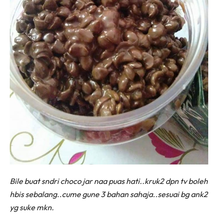
Bile buat sndri choco jar naa puas hati..kruk2 dpn tv boleh
hbis sebalang..cume gune 3 bahan sahaja..sesuai bg ank2
yg suke mkn.