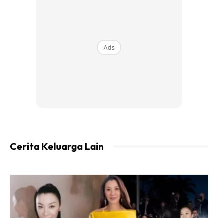
Ads
Ads
Cerita Keluarga Lain
Bahan-bahan
small coco crunch 500 gram