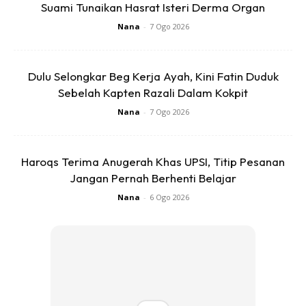
Suami Tunaikan Hasrat Isteri Derma Organ
Nana
-
7 Ogo 2026
Dulu Selongkar Beg Kerja Ayah, Kini Fatin Duduk
Sebelah Kapten Razali Dalam Kokpit
Nana
-
7 Ogo 2026
Cara membuat:
cairkn coklat gune teknik double boil letk minyk ckit x bg
Haroqs Terima Anugerah Khas UPSI, Titip Pesanan
beku semula bile dh sejuk…depend la nk gune coklat ape2
Jangan Pernah Berhenti Belajar
pun boleh ikut citrase masing2.
Nana
-
6 Ogo 2026