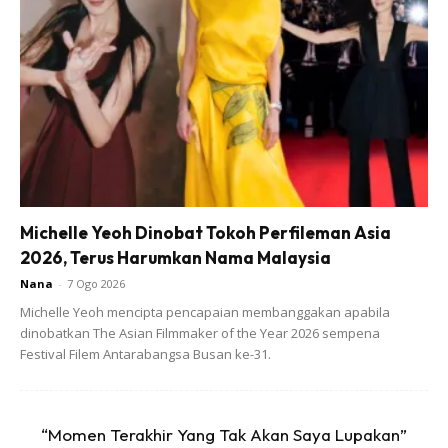
coklat berly 500 gram
minyk masak setgh cawan
Michelle Yeoh Dinobat Tokoh Perfileman Asia
2026, Terus Harumkan Nama Malaysia
Nana
-
7 Ogo 2026
Michelle Yeoh mencipta pencapaian membanggakan apabila
dinobatkan The Asian Filmmaker of the Year 2026 sempena
Festival Filem Antarabangsa Busan ke-31.
“Momen Terakhir Yang Tak Akan Saya Lupakan”