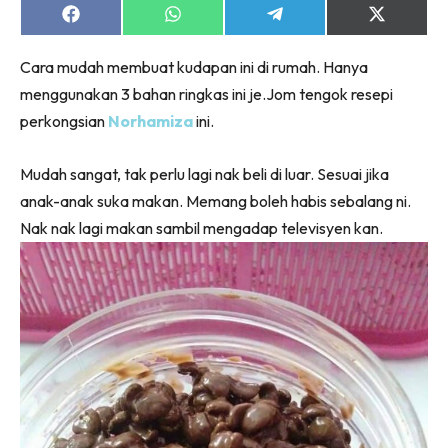
Share
Share
Share
Share
on
on
on
on
Facebook
WhatsApp
Telegram
X
Cara mudah membuat kudapan ini di rumah. Hanya
(Twitter)
menggunakan 3 bahan ringkas ini je.Jom tengok resepi
perkongsian
Norhamiza
ini.
Mudah sangat, tak perlu lagi nak beli di luar. Sesuai jika
anak-anak suka makan. Memang boleh habis sebalang ni.
Nak nak lagi makan sambil mengadap televisyen kan.