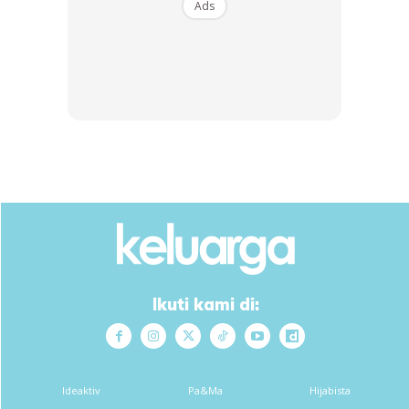
Ads
Ikuti kami di:
Ideaktiv
Pa&Ma
Hijabista